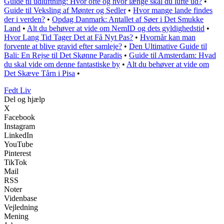
Guide til udluftning: Hvor ofte og hvor længe skal du lufte ud?
•
Guide til Veksling af Mønter og Sedler
•
Hvor mange lande findes
der i verden?
•
Opdag Danmark: Antallet af Søer i Det Smukke
Land
•
Alt du behøver at vide om NemID og dets gyldighedstid
•
Hvor Lang Tid Tager Det at Få Nyt Pas?
•
Hvornår kan man
forvente at blive gravid efter samleje?
•
Den Ultimative Guide til
Bali: En Rejse til Det Skønne Paradis
•
Guide til Amsterdam: Hvad
du skal vide om denne fantastiske by
•
Alt du behøver at vide om
Det Skæve Tårn i Pisa
•
Fedt Liv
Del og hjælp
X
Facebook
Instagram
LinkedIn
YouTube
Pinterest
TikTok
Mail
RSS
Noter
Videnbase
Vejledning
Mening