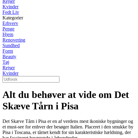
Rejser
Kvinder
Fedt Liv
Kategorier
Erhverv
Penge
Hjem
Renovering
Sundhed
Form
Beauty
Tøj
Rejser
Kvinder
Alt du behøver at vide om Det
Skæve Tårn i Pisa
Det Skæve Tårn i Pisa er en af verdens mest ikoniske bygninger og
et must-see for enhver der besøger Italien. Placeret i den smukke by
Pisa i Toscana, er tårnet kendt for sin karakteristiske hældning, der
har fascineret besøgende i århundreder.