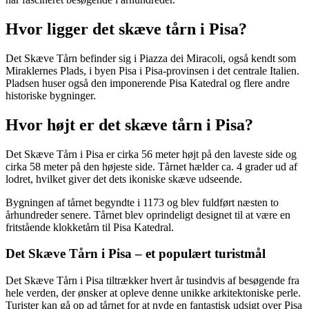
Hvor ligger det skæve tårn i Pisa?
Det Skæve Tårn befinder sig i Piazza dei Miracoli, også kendt som
Miraklernes Plads, i byen Pisa i Pisa-provinsen i det centrale Italien.
Pladsen huser også den imponerende Pisa Katedral og flere andre
historiske bygninger.
Hvor højt er det skæve tårn i Pisa?
Det Skæve Tårn i Pisa er cirka 56 meter højt på den laveste side og
cirka 58 meter på den højeste side. Tårnet hælder ca. 4 grader ud af
lodret, hvilket giver det dets ikoniske skæve udseende.
Bygningen af tårnet begyndte i 1173 og blev fuldført næsten to
århundreder senere. Tårnet blev oprindeligt designet til at være en
fritstående klokketårn til Pisa Katedral.
Det Skæve Tårn i Pisa – et populært turistmål
Det Skæve Tårn i Pisa tiltrækker hvert år tusindvis af besøgende fra
hele verden, der ønsker at opleve denne unikke arkitektoniske perle.
Turister kan gå op ad tårnet for at nyde en fantastisk udsigt over Pisa