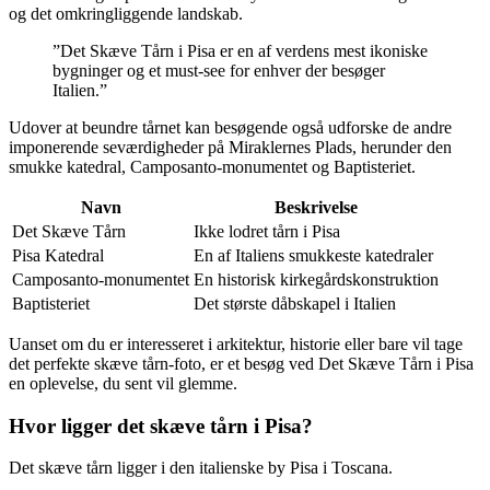
og det omkringliggende landskab.
”Det Skæve Tårn i Pisa er en af verdens mest ikoniske
bygninger og et must-see for enhver der besøger
Italien.”
Udover at beundre tårnet kan besøgende også udforske de andre
imponerende seværdigheder på Miraklernes Plads, herunder den
smukke katedral, Camposanto-monumentet og Baptisteriet.
Navn
Beskrivelse
Det Skæve Tårn
Ikke lodret tårn i Pisa
Pisa Katedral
En af Italiens smukkeste katedraler
Camposanto-monumentet
En historisk kirkegårdskonstruktion
Baptisteriet
Det største dåbskapel i Italien
Uanset om du er interesseret i arkitektur, historie eller bare vil tage
det perfekte skæve tårn-foto, er et besøg ved Det Skæve Tårn i Pisa
en oplevelse, du sent vil glemme.
Hvor ligger det skæve tårn i Pisa?
Det skæve tårn ligger i den italienske by Pisa i Toscana.