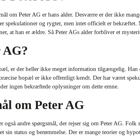
mål om Peter AG er hans alder. Desværre er der ikke mang
 spekulationer og rygter, men intet officielt er bekræftet. N
er, at han er ældre. Så Peter AGs alder forbliver et myste
r AG?
l, er der heller ikke meget information tilgængelig. Han e
s præcise bopæl er ikke offentligt kendt. Der har været speku
 der ingen bekræftede oplysninger om dette emne.
ål om Peter AG
 også andre spørgsmål, der rejser sig om Peter AG. Folk s
et sin status og berømmelse. Der er mange teorier og hypote