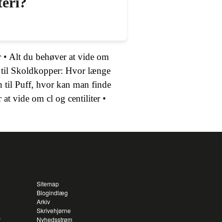
teri?
r
•
Alt du behøver at vide om
til Skoldkopper: Hvor længe
en til Puff, hvor kan man finde
at vide om cl og centiliter
•
Sitemap
Blogindlæg
Arkiv
Skrivehjørne
r
Nyhedsstrøm