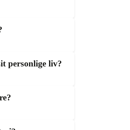
?
t personlige liv?
re?