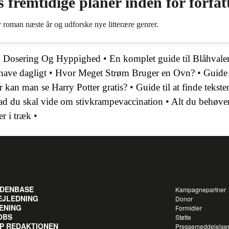
fremtidige planer inden for forfat
 roman næste år og udforske nye litterære genrer.
t: Dosering Og Hyppighed
•
En komplet guide til Blåhvale
have dagligt
•
Hvor Meget Strøm Bruger en Ovn?
•
Guide 
 kan man se Harry Potter gratis?
•
Guide til at finde tekst
ad du skal vide om stivkrampevaccination
•
Alt du behøver 
er i træk
•
IDENBASE
Kampagnepartner
EJLEDNING
Donor
ENING
Formidler
OBS
Støtte
IP REDAKTIONEN
Pressemeddelelse