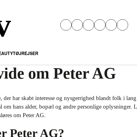
v
EAUTY
TØJ
REJSER
 vide om Peter AG
, der har skabt interesse og nysgerrighed blandt folk i la
 om hans alder, bopæl og andre personlige oplysninger. L
sløres om Peter AG.
r Peter AG?