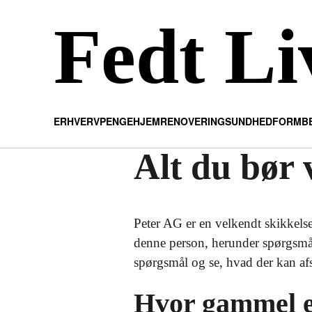
Fedt Li
ERHVERV
PENGE
HJEM
RENOVERING
SUNDHED
FORM
B
Alt du bør
Peter AG er en velkendt skikkelse
denne person, herunder spørgsmål
spørgsmål og se, hvad der kan af
Hvor gammel e