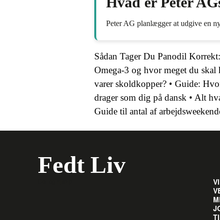
Hvad er Peter AGs 
Peter AG planlægger at udgive en ny
Sådan Tager Du Panodil Korrek
Omega-3 og hvor meget du skal 
varer skoldkopper?
•
Guide: Hvor
drager som dig på dansk
•
Alt hv
Guide til antal af arbejdsweekend
Fedt Liv
Del og hjælp
V
V
M
J
T