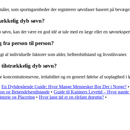
måler, som sporingsenheder der registrerer søvnfaser baseret på bevægel
trækkelig dyb søvn?
søvn, kan det være en god idé at tale med en læge eller en søvnekspert
 fra person til person?
af individuelle faktorer som alder, helbredstilstand og livsstilsvaner.
tilstrækkelig dyb søvn?
koncentrationsevne, irritabilitet og en generel følelse af uoplagthed i l
•
En Dybdegående Guide: Hvor Mange Mennesker Bor Der i Norge?
tion og Betændelsestilstande
•
Guide til Kaniners Levetid – Hvor gamle 
storie og Placering
•
Hvor lang tid er en elefant drægtig?
•