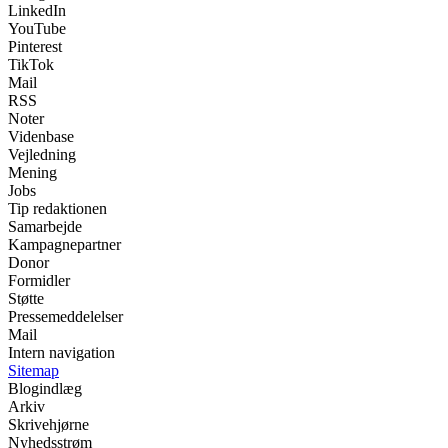
LinkedIn
YouTube
Pinterest
TikTok
Mail
RSS
Noter
Videnbase
Vejledning
Mening
Jobs
Tip redaktionen
Samarbejde
Kampagnepartner
Donor
Formidler
Støtte
Pressemeddelelser
Mail
Intern navigation
Sitemap
Blogindlæg
Arkiv
Skrivehjørne
Nyhedsstrøm