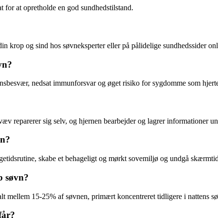
t for at opretholde en god sundhedstilstand.
n krop og sind hos søvneksperter eller på pålidelige sundhedssider onl
øvn?
ionsbesvær, nedsat immunforsvar og øget risiko for sygdomme som hjert
æv reparerer sig selv, og hjernen bearbejder og lagrer informationer u
vn?
ngetidsrutine, skabe et behageligt og mørkt sovemiljø og undgå skærmtid
b søvn?
 mellem 15-25% af søvnen, primært koncentreret tidligere i nattens sø
får?