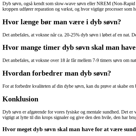
Dyb søvn, også kendt som slow-wave søvn eller NREM (Non-Rapid Eye 
kroppen udfører reparation og vækst, og hvor vigtige processer som 
Hvor længe bør man være i dyb søvn?
Det anbefales, at voksne når ca. 20-25% dyb søvn i løbet af en nat. Det
Hvor mange timer dyb søvn skal man have
Det anbefales, at voksne over 18 år får mellem 7-9 timers søvn om na
Hvordan forbedrer man dyb søvn?
For at forbedre kvaliteten af din dybe søvn, kan du prøve at skabe en b
Konklusion
Dyb søvn er afgørende for vores fysiske og mentale sundhed. Det er vigt
vigtigt at lytte til din krops signaler og give den den hvile, den har bru
Hvor meget dyb søvn skal man have for at være sund