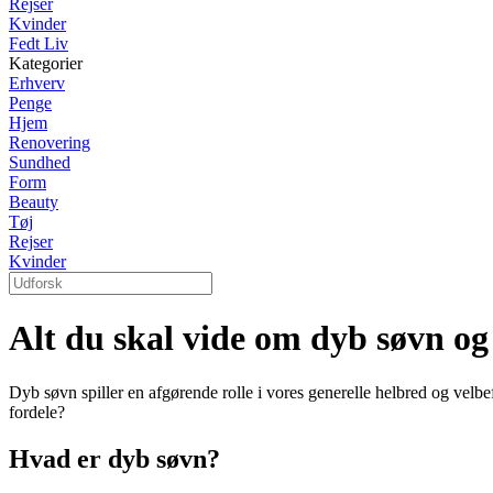
Rejser
Kvinder
Fedt Liv
Kategorier
Erhverv
Penge
Hjem
Renovering
Sundhed
Form
Beauty
Tøj
Rejser
Kvinder
Alt du skal vide om dyb søvn og
Dyb søvn spiller en afgørende rolle i vores generelle helbred og vel
fordele?
Hvad er dyb søvn?