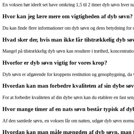
En voksen bør ideelt set have omkring 1,5 til 2 timer dyb søvn hver na
Hvor kan jeg lære mere om vigtigheden af dyb søvn?
Du kan finde flere informationer om dyb søvn og dens betydning for di
Hvad sker der, hvis man ikke får tilstrækkelig dyb s
Mangel på tilstrækkelig dyb søvn kan resultere i træthed, koncentrat
Hvorfor er dyb søvn vigtig for vores krop?
Dyb søvn er afgørende for kroppens restitution og genopbygning, da v
Hvordan kan man forbedre kvaliteten af sin dybe sø
For at forbedre kvaliteten af din dybe søvn kan du etablere en fast se
Hvor mange timer af en nats søvn består typisk af dy
Af den samlede søvn, en voksen får om natten, udgør dyb søvn normalt
Hvordan kan man måle mængden af dyb søvn, man 