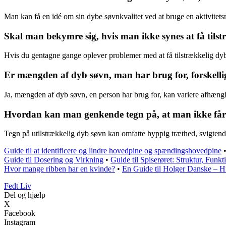
Man kan få en idé om sin dybe søvnkvalitet ved at bruge en aktivitets
Skal man bekymre sig, hvis man ikke synes at få tils
Hvis du gentagne gange oplever problemer med at få tilstrækkelig dyb 
Er mængden af dyb søvn, man har brug for, forskellig
Ja, mængden af dyb søvn, en person har brug for, kan variere afhængigt 
Hvordan kan man genkende tegn på, at man ikke får 
Tegn på utilstrækkelig dyb søvn kan omfatte hyppig træthed, svigtende 
Guide til at identificere og lindre hovedpine og spændingshovedpine
Guide til Dosering og Virkning
•
Guide til Spiserøret: Struktur, Funk
Hvor mange ribben har en kvinde?
•
En Guide til Holger Danske – Hi
Fedt Liv
Del og hjælp
X
Facebook
Instagram