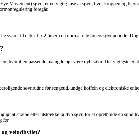
Movement) søvn, er en vigtig fase af søvn, hvor kroppen og hjernen h
hormonregulering foregår.
te svarer til cirka 1,5-2 timer i en normal otte timers søvnperiode. Dog 
?
tten, hvoraf en passende mængde bør være dyb søvn. Det vigtigste er at
eroligende søvnrutine før sengetid, undgå koffein og elektroniske enhede
igt at stræbe efter tilstrækkelig dyb søvn for at opretholde en sund livs
g for.
 og veludhvilet?