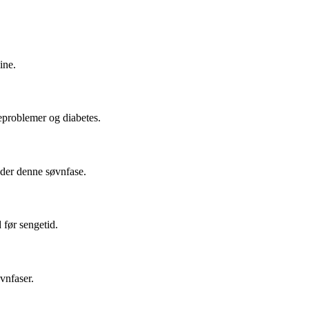
ine.
eproblemer og diabetes.
nder denne søvnfase.
 før sengetid.
vnfaser.