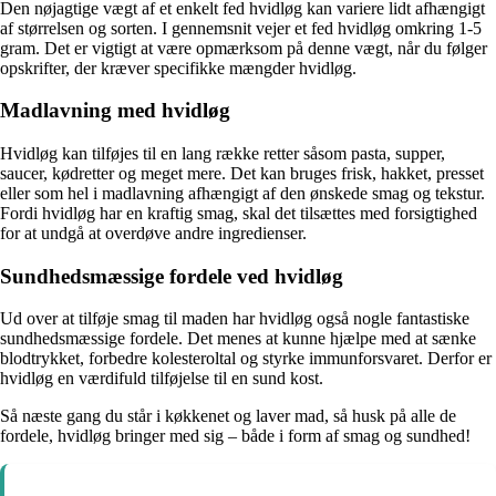
Den nøjagtige vægt af et enkelt fed hvidløg kan variere lidt afhængigt
af størrelsen og sorten. I gennemsnit vejer et fed hvidløg omkring 1-5
gram. Det er vigtigt at være opmærksom på denne vægt, når du følger
opskrifter, der kræver specifikke mængder hvidløg.
Madlavning med hvidløg
Hvidløg kan tilføjes til en lang række retter såsom pasta, supper,
saucer, kødretter og meget mere. Det kan bruges frisk, hakket, presset
eller som hel i madlavning afhængigt af den ønskede smag og tekstur.
Fordi hvidløg har en kraftig smag, skal det tilsættes med forsigtighed
for at undgå at overdøve andre ingredienser.
Sundhedsmæssige fordele ved hvidløg
Ud over at tilføje smag til maden har hvidløg også nogle fantastiske
sundhedsmæssige fordele. Det menes at kunne hjælpe med at sænke
blodtrykket, forbedre kolesteroltal og styrke immunforsvaret. Derfor er
hvidløg en værdifuld tilføjelse til en sund kost.
Så næste gang du står i køkkenet og laver mad, så husk på alle de
fordele, hvidløg bringer med sig – både i form af smag og sundhed!