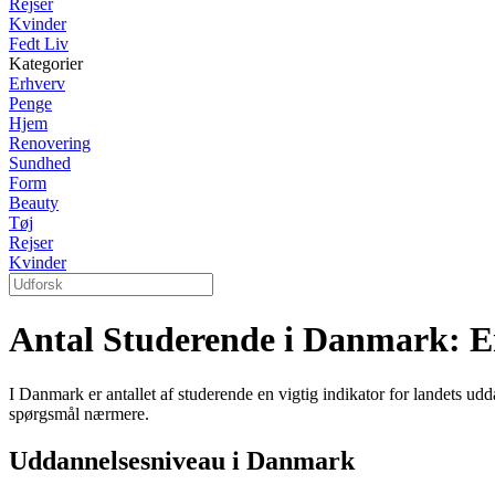
Rejser
Kvinder
Fedt Liv
Kategorier
Erhverv
Penge
Hjem
Renovering
Sundhed
Form
Beauty
Tøj
Rejser
Kvinder
Antal Studerende i Danmark: 
I Danmark er antallet af studerende en vigtig indikator for landets 
spørgsmål nærmere.
Uddannelsesniveau i Danmark