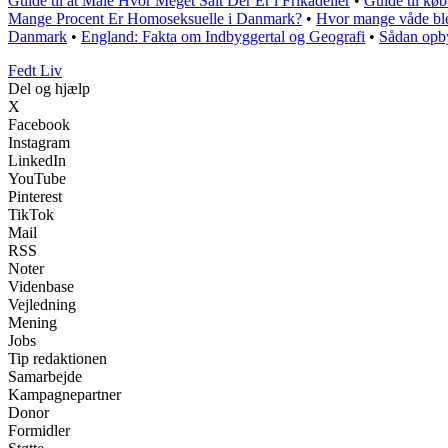
Guide til at Måle Hvor Meget Salt Der Er i Frikadeller
•
Guide til kø
Mange Procent Er Homoseksuelle i Danmark?
•
Hvor mange våde blee
Danmark
•
England: Fakta om Indbyggertal og Geografi
•
Sådan opby
Fedt Liv
Del og hjælp
X
Facebook
Instagram
LinkedIn
YouTube
Pinterest
TikTok
Mail
RSS
Noter
Videnbase
Vejledning
Mening
Jobs
Tip redaktionen
Samarbejde
Kampagnepartner
Donor
Formidler