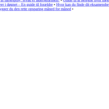
b af næsespray: Hvad er aldersgrænsen?
•
Guide til at beregne hvor meg
r i døgnet – En guide til forældre
•
Hvor kan du finde dit eksamensbe
gger du den rette opsparing måned for måned
•