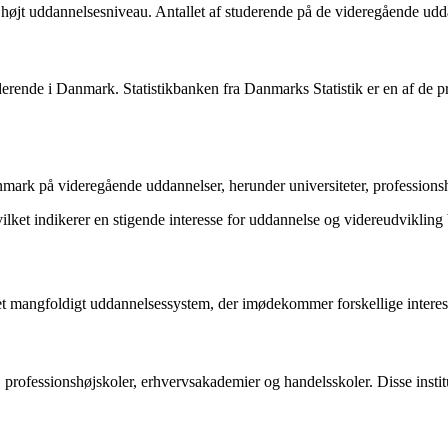
 højt uddannelsesniveau. Antallet af studerende på de videregående uddan
tuderende i Danmark. Statistikbanken fra Danmarks Statistik er en af de p
mark på videregående uddannelser, herunder universiteter, professions
, hvilket indikerer en stigende interesse for uddannelse og videreudviklin
et mangfoldigt uddannelsessystem, der imødekommer forskellige interes
professionshøjskoler, erhvervsakademier og handelsskoler. Disse institu