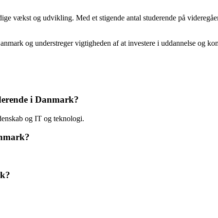
idige vækst og udvikling. Med et stigende antal studerende på videregåe
 Danmark og understreger vigtigheden af at investere i uddannelse og k
uderende i Danmark?
enskab og IT og teknologi.
Danmark?
rk?