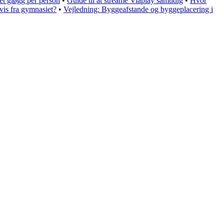
et gløgg per person
•
Guide til at streame Viaplay samtidig
•
Hvor
vis fra gymnasiet?
•
Vejledning: Byggeafstande og byggeplacering i