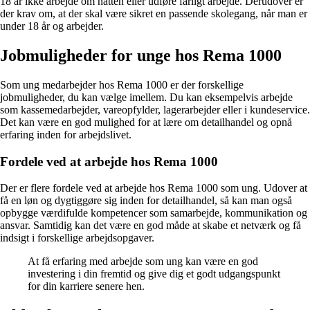
18 år ikke arbejde om natten eller udføre farligt arbejde. Derudover er
der krav om, at der skal være sikret en passende skolegang, når man er
under 18 år og arbejder.
Jobmuligheder for unge hos Rema 1000
Som ung medarbejder hos Rema 1000 er der forskellige
jobmuligheder, du kan vælge imellem. Du kan eksempelvis arbejde
som kassemedarbejder, vareopfylder, lagerarbejder eller i kundeservice.
Det kan være en god mulighed for at lære om detailhandel og opnå
erfaring inden for arbejdslivet.
Fordele ved at arbejde hos Rema 1000
Der er flere fordele ved at arbejde hos Rema 1000 som ung. Udover at
få en løn og dygtiggøre sig inden for detailhandel, så kan man også
opbygge værdifulde kompetencer som samarbejde, kommunikation og
ansvar. Samtidig kan det være en god måde at skabe et netværk og få
indsigt i forskellige arbejdsopgaver.
At få erfaring med arbejde som ung kan være en god
investering i din fremtid og give dig et godt udgangspunkt
for din karriere senere hen.