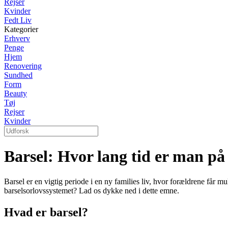
Rejser
Kvinder
Fedt Liv
Kategorier
Erhverv
Penge
Hjem
Renovering
Sundhed
Form
Beauty
Tøj
Rejser
Kvinder
Barsel: Hvor lang tid er man på
Barsel er en vigtig periode i en ny families liv, hvor forældrene får 
barselsorlovssystemet? Lad os dykke ned i dette emne.
Hvad er barsel?