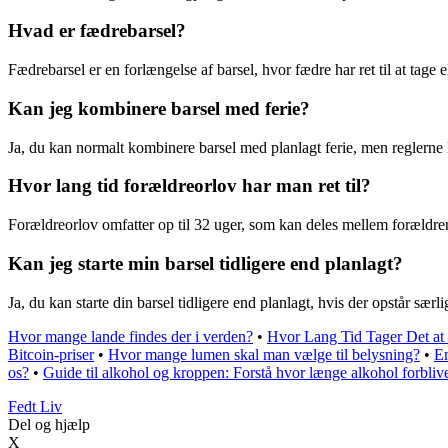
Hvad er fædrebarsel?
Fædrebarsel er en forlængelse af barsel, hvor fædre har ret til at tage 
Kan jeg kombinere barsel med ferie?
Ja, du kan normalt kombinere barsel med planlagt ferie, men reglerne 
Hvor lang tid forældreorlov har man ret til?
Forældreorlov omfatter op til 32 uger, som kan deles mellem forældren
Kan jeg starte min barsel tidligere end planlagt?
Ja, du kan starte din barsel tidligere end planlagt, hvis der opstår særli
Hvor mange lande findes der i verden?
•
Hvor Lang Tid Tager Det at
Bitcoin-priser
•
Hvor mange lumen skal man vælge til belysning?
•
En
os?
•
Guide til alkohol og kroppen: Forstå hvor længe alkohol forbliv
Fedt Liv
Del og hjælp
X