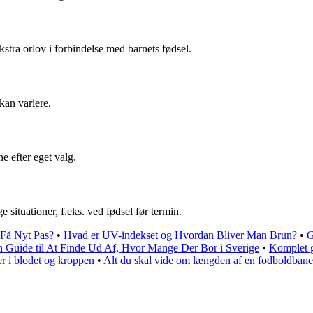
ekstra orlov i forbindelse med barnets fødsel.
kan variere.
e efter eget valg.
ge situationer, f.eks. ved fødsel før termin.
 Få Nyt Pas?
•
Hvad er UV-indekset og Hvordan Bliver Man Brun?
•
G
 Guide til At Finde Ud Af, Hvor Mange Der Bor i Sverige
•
Komplet g
er i blodet og kroppen
•
Alt du skal vide om længden af en fodboldbane