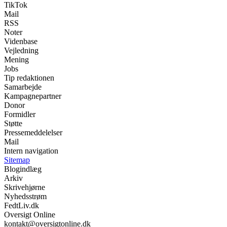
TikTok
Mail
RSS
Noter
Videnbase
Vejledning
Mening
Jobs
Tip redaktionen
Samarbejde
Kampagnepartner
Donor
Formidler
Støtte
Pressemeddelelser
Mail
Intern navigation
Sitemap
Blogindlæg
Arkiv
Skrivehjørne
Nyhedsstrøm
FedtLiv.dk
Oversigt Online
kontakt@oversigtonline.dk