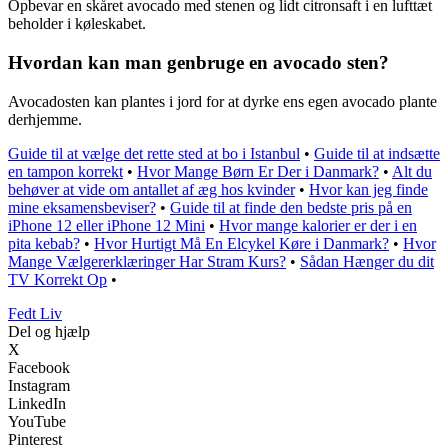
Opbevar en skåret avocado med stenen og lidt citronsaft i en lufttæt
beholder i køleskabet.
Hvordan kan man genbruge en avocado sten?
Avocadosten kan plantes i jord for at dyrke ens egen avocado plante
derhjemme.
Guide til at vælge det rette sted at bo i Istanbul
•
Guide til at indsætte
en tampon korrekt
•
Hvor Mange Børn Er Der i Danmark?
•
Alt du
behøver at vide om antallet af æg hos kvinder
•
Hvor kan jeg finde
mine eksamensbeviser?
•
Guide til at finde den bedste pris på en
iPhone 12 eller iPhone 12 Mini
•
Hvor mange kalorier er der i en
pita kebab?
•
Hvor Hurtigt Må En Elcykel Køre i Danmark?
•
Hvor
Mange Vælgererklæringer Har Stram Kurs?
•
Sådan Hænger du dit
TV Korrekt Op
•
Fedt Liv
Del og hjælp
X
Facebook
Instagram
LinkedIn
YouTube
Pinterest