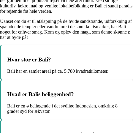
der gør den til et populært rejsemål hele året rundt. Med sit rige
kulturliv, lækre mad og venlige lokalbefolkning er Bali et sandt paradis
for rejsende fra hele verden.
Uanset om du er til afslapning på de hvide sandstrande, udforskning af
spændende templer eller vandreture i de smukke rismarker, har Bali
noget for enhver smag. Kom og oplev den magi, som denne skønne ø
har at byde på!
Hvor stor er Bali?
Bali har en samlet areal på ca. 5.780 kvadratkilometer.
Hvad er Balis beliggenhed?
Bali er en ø beliggende i det sydlige Indonesien, omkring 8
grader syd for ækvator.