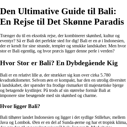
Den Ultimative Guide til Bali:
En Rejse til Det Skønne Paradis
Trænger du til en eksotisk rejse, der kombinerer skønhed, kultur og
eventyr? Så er Bali det perfekte sted for dig! Bali er en ø i Indonesien,
der er kendt for sine strande, templer og smukke landskaber. Men hvor
stor er Bali egentlig, og hvor præcis ligger denne perle i verden?
Hvor Stor er Bali? En Dybdegående Kig
Bali er en relativt lille ø, der strækker sig kun over cirka 5.780
kvadratkilometer. Selvom øen er kompakt, har den en utrolig diversitet
i landskabet, der spænder fra frodige rismarker til majestætiske bjerge
og betagende kystlinjer. På trods af sin størrelse formår Bali at
imponere sine besøgende med sin skønhed og charme.
Hvor ligger Bali?
Bali tilhører landet Indonesien og ligger i det sydlige Stillehav, mellem
Java og Lombok. Øen er en del af Sunda-øerne og har et tropisk klima,