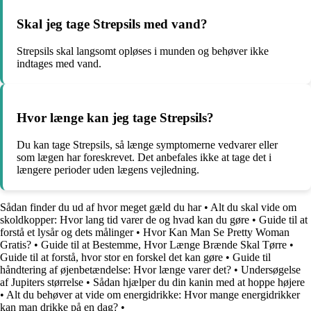
Skal jeg tage Strepsils med vand?
Strepsils skal langsomt opløses i munden og behøver ikke
indtages med vand.
Hvor længe kan jeg tage Strepsils?
Du kan tage Strepsils, så længe symptomerne vedvarer eller
som lægen har foreskrevet. Det anbefales ikke at tage det i
længere perioder uden lægens vejledning.
Sådan finder du ud af hvor meget gæld du har
•
Alt du skal vide om
skoldkopper: Hvor lang tid varer de og hvad kan du gøre
•
Guide til at
forstå et lysår og dets målinger
•
Hvor Kan Man Se Pretty Woman
Gratis?
•
Guide til at Bestemme, Hvor Længe Brænde Skal Tørre
•
Guide til at forstå, hvor stor en forskel det kan gøre
•
Guide til
håndtering af øjenbetændelse: Hvor længe varer det?
•
Undersøgelse
af Jupiters størrelse
•
Sådan hjælper du din kanin med at hoppe højere
•
Alt du behøver at vide om energidrikke: Hvor mange energidrikker
kan man drikke på en dag?
•