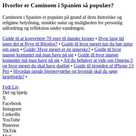
Hvorfor er Caminoen i Spanien så populær?
Caminoen i Spanien er populær på grund af dens historiske og
religiøse betydning, smukke natur og muligheden for personlig
udfordring og refleksion under vandringen.
Guide til at konvertere 70 euro til danske kroner
•
Hvor lang tid
tager det at flyve til Rhodos?
•
Guide til hvor meget tun du bør spise
om ugen
•
Guide: Hvor meget er en spiseske?
•
Guide til hvor
mange kontanter må man have på sig
•
Guide til hvor mange
kontanter må man have på sig
•
Alt du behøver at vide om Omega-3
og hvor meget du skal have dagligt
•
Guide til længden af iPhone 13
Pro
•
Hvordan opstår hjernerystelse og hvornår skal du søge
lægehjælp?
•
Fedt Liv
Del og hjælp
X
Facebook
Instagram
LinkedIn
YouTube
Pinterest
TikTok