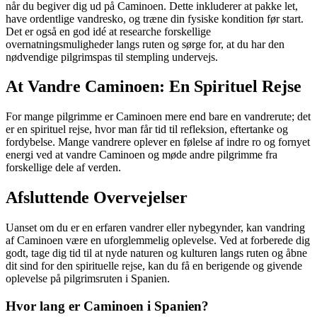
når du begiver dig ud på Caminoen. Dette inkluderer at pakke let,
have ordentlige vandresko, og træne din fysiske kondition før start.
Det er også en god idé at researche forskellige
overnatningsmuligheder langs ruten og sørge for, at du har den
nødvendige pilgrimspas til stempling undervejs.
At Vandre Caminoen: En Spirituel Rejse
For mange pilgrimme er Caminoen mere end bare en vandrerute; det
er en spirituel rejse, hvor man får tid til refleksion, eftertanke og
fordybelse. Mange vandrere oplever en følelse af indre ro og fornyet
energi ved at vandre Caminoen og møde andre pilgrimme fra
forskellige dele af verden.
Afsluttende Overvejelser
Uanset om du er en erfaren vandrer eller nybegynder, kan vandring
af Caminoen være en uforglemmelig oplevelse. Ved at forberede dig
godt, tage dig tid til at nyde naturen og kulturen langs ruten og åbne
dit sind for den spirituelle rejse, kan du få en berigende og givende
oplevelse på pilgrimsruten i Spanien.
Hvor lang er Caminoen i Spanien?