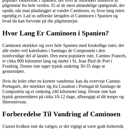
populær vandrerute i Spanien, der hver år tiltrækker tusindvis af
pilgrimme fra hele verden. Et af de mest almindelige spørgsmål, der
opstår, når man planlægger at vandre Caminoen, er, hvor lang ruten
egentlig er. Lad os udforske længden af Caminoen i Spanien og
hvad du kan forvente på din pilgrimsrejse.
Hvor Lang Er Caminoen i Spanien?
Caminoen strækker sig over hele Spanien med forskellige ruter, der
alle ender ved katedralen i Santiago de Compostela i den
nordvestlige del af landet. Den mest populære rute, Camino Francés,
er cirka 800 kilometer lang og starter i St. Jean Pied de Port i
Frankrig. Denne rute tager typisk omkring 30-35 dage at
gennemføre.
Hvis du leder efter en kortere vandretur, kan du overveje Camino
Portugués, der strækker sig fra Lissabon i Portugal til Santiago de
Compostela og er omkring 240 kilometer lang. Denne rute kan
typisk gennemføres på cirka 10-12 dage, afhængigt af dit tempo og
fitnessniveau.
Forberedelse Til Vandring af Caminoen
Uanset hvilken rute du vælger, er det vigtigt at være godt forberedt,