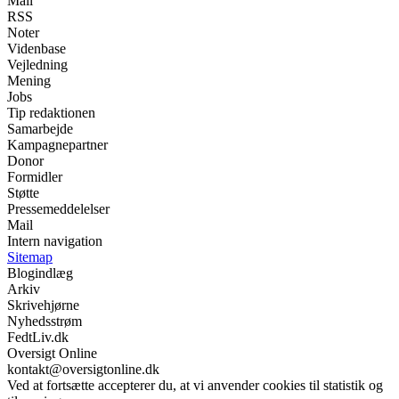
Mail
RSS
Noter
Videnbase
Vejledning
Mening
Jobs
Tip redaktionen
Samarbejde
Kampagnepartner
Donor
Formidler
Støtte
Pressemeddelelser
Mail
Intern navigation
Sitemap
Blogindlæg
Arkiv
Skrivehjørne
Nyhedsstrøm
FedtLiv.dk
Oversigt Online
kontakt@oversigtonline.dk
Ved at fortsætte accepterer du, at vi anvender cookies til statistik og