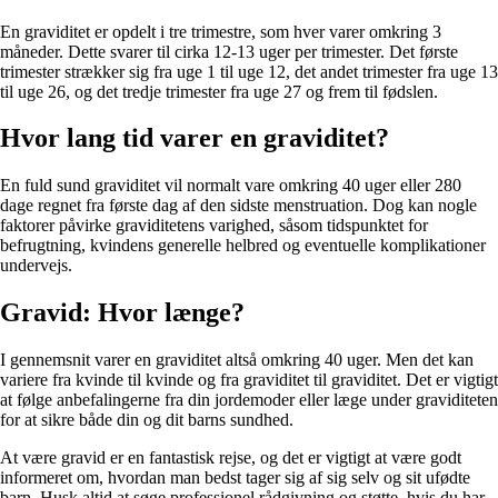
En graviditet er opdelt i tre trimestre, som hver varer omkring 3
måneder. Dette svarer til cirka 12-13 uger per trimester. Det første
trimester strækker sig fra uge 1 til uge 12, det andet trimester fra uge 13
til uge 26, og det tredje trimester fra uge 27 og frem til fødslen.
Hvor lang tid varer en graviditet?
En fuld sund graviditet vil normalt vare omkring 40 uger eller 280
dage regnet fra første dag af den sidste menstruation. Dog kan nogle
faktorer påvirke graviditetens varighed, såsom tidspunktet for
befrugtning, kvindens generelle helbred og eventuelle komplikationer
undervejs.
Gravid: Hvor længe?
I gennemsnit varer en graviditet altså omkring 40 uger. Men det kan
variere fra kvinde til kvinde og fra graviditet til graviditet. Det er vigtigt
at følge anbefalingerne fra din jordemoder eller læge under graviditeten
for at sikre både din og dit barns sundhed.
At være gravid er en fantastisk rejse, og det er vigtigt at være godt
informeret om, hvordan man bedst tager sig af sig selv og sit ufødte
barn. Husk altid at søge professionel rådgivning og støtte, hvis du har