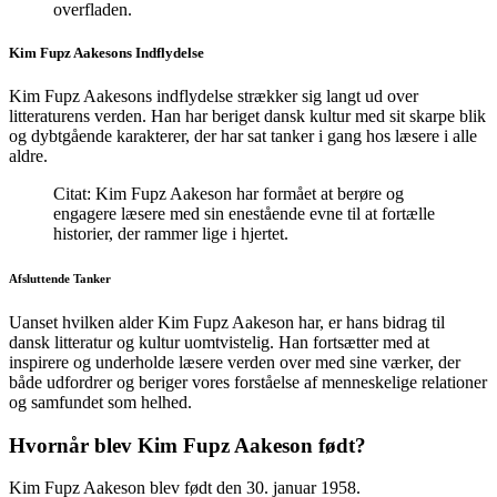
overfladen.
Kim Fupz Aakesons Indflydelse
Kim Fupz Aakesons indflydelse strækker sig langt ud over
litteraturens verden. Han har beriget dansk kultur med sit skarpe blik
og dybtgående karakterer, der har sat tanker i gang hos læsere i alle
aldre.
Citat: Kim Fupz Aakeson har formået at berøre og
engagere læsere med sin enestående evne til at fortælle
historier, der rammer lige i hjertet.
Afsluttende Tanker
Uanset hvilken alder Kim Fupz Aakeson har, er hans bidrag til
dansk litteratur og kultur uomtvistelig. Han fortsætter med at
inspirere og underholde læsere verden over med sine værker, der
både udfordrer og beriger vores forståelse af menneskelige relationer
og samfundet som helhed.
Hvornår blev Kim Fupz Aakeson født?
Kim Fupz Aakeson blev født den 30. januar 1958.