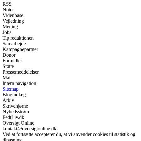
RSS
Noter
Videnbase
Vejledning
Mening
Jobs
Tip redaktionen
Samarbejde
Kampagnepartner
Donor
Formidler
Støtte
Pressemeddelelser
Mail
Intern navigation
Sitemap
Blogindlæg
Arkiv
Skrivehjørne
Nyhedsstrøm
FedtLiv.dk
Oversigt Online
kontakt@oversigtonline.dk
Ved at fortsætte accepterer du, at vi anvender cookies til statistik og
tilpasning.