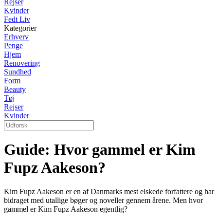
Rejser
Kvinder
Fedt Liv
Kategorier
Erhverv
Penge
Hjem
Renovering
Sundhed
Form
Beauty
Tøj
Rejser
Kvinder
Guide: Hvor gammel er Kim
Fupz Aakeson?
Kim Fupz Aakeson er en af Danmarks mest elskede forfattere og har
bidraget med utallige bøger og noveller gennem årene. Men hvor
gammel er Kim Fupz Aakeson egentlig?