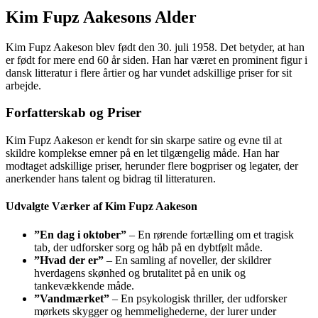
Kim Fupz Aakesons Alder
Kim Fupz Aakeson blev født den 30. juli 1958. Det betyder, at han
er født for mere end 60 år siden. Han har været en prominent figur i
dansk litteratur i flere årtier og har vundet adskillige priser for sit
arbejde.
Forfatterskab og Priser
Kim Fupz Aakeson er kendt for sin skarpe satire og evne til at
skildre komplekse emner på en let tilgængelig måde. Han har
modtaget adskillige priser, herunder flere bogpriser og legater, der
anerkender hans talent og bidrag til litteraturen.
Udvalgte Værker af Kim Fupz Aakeson
”En dag i oktober”
– En rørende fortælling om et tragisk
tab, der udforsker sorg og håb på en dybtfølt måde.
”Hvad der er”
– En samling af noveller, der skildrer
hverdagens skønhed og brutalitet på en unik og
tankevækkende måde.
”Vandmærket”
– En psykologisk thriller, der udforsker
mørkets skygger og hemmelighederne, der lurer under