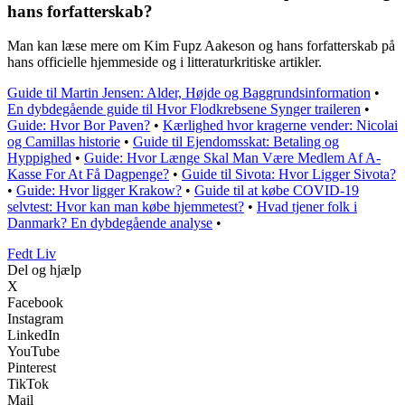
hans forfatterskab?
Man kan læse mere om Kim Fupz Aakeson og hans forfatterskab på
hans officielle hjemmeside og i litteraturkritiske artikler.
Guide til Martin Jensen: Alder, Højde og Baggrundsinformation
•
En dybdegående guide til Hvor Flodkrebsene Synger traileren
•
Guide: Hvor Bor Paven?
•
Kærlighed hvor kragerne vender: Nicolai
og Camillas historie
•
Guide til Ejendomsskat: Betaling og
Hyppighed
•
Guide: Hvor Længe Skal Man Være Medlem Af A-
Kasse For At Få Dagpenge?
•
Guide til Sivota: Hvor Ligger Sivota?
•
Guide: Hvor ligger Krakow?
•
Guide til at købe COVID-19
selvtest: Hvor kan man købe hjemmetest?
•
Hvad tjener folk i
Danmark? En dybdegående analyse
•
Fedt Liv
Del og hjælp
X
Facebook
Instagram
LinkedIn
YouTube
Pinterest
TikTok
Mail