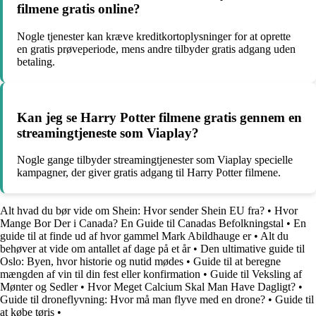
filmene gratis online?
Nogle tjenester kan kræve kreditkortoplysninger for at oprette
en gratis prøveperiode, mens andre tilbyder gratis adgang uden
betaling.
Kan jeg se Harry Potter filmene gratis gennem en
streamingtjeneste som Viaplay?
Nogle gange tilbyder streamingtjenester som Viaplay specielle
kampagner, der giver gratis adgang til Harry Potter filmene.
Alt hvad du bør vide om Shein: Hvor sender Shein EU fra?
•
Hvor
Mange Bor Der i Canada? En Guide til Canadas Befolkningstal
•
En
guide til at finde ud af hvor gammel Mark Abildhauge er
•
Alt du
behøver at vide om antallet af dage på et år
•
Den ultimative guide til
Oslo: Byen, hvor historie og nutid mødes
•
Guide til at beregne
mængden af vin til din fest eller konfirmation
•
Guide til Veksling af
Mønter og Sedler
•
Hvor Meget Calcium Skal Man Have Dagligt?
•
Guide til droneflyvning: Hvor må man flyve med en drone?
•
Guide til
at købe tøris
•