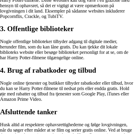
Harry Potter-filmene. Disse websites kan dog være i en gråzone med
hensyn til ophavsret, så det er vigtigt at være opmærksom på
lovgivningen i dit land. Eksempler på sådanne websites inkluderer
Popcornflix, Crackle, og TubiTV.
3. Offentlige biblioteker
Nogle offentlige biblioteker tilbyder adgang til digitale medier,
herunder film, som du kan låne gratis. Du kan tjekke dit lokale
biblioteks website eller besøge biblioteket personligt for at se, om de
har Harry Potter-filmene tilgængelige online.
4. Brug af rabatkoder og tilbud
Nogle online tjenester og butikker tilbyder rabatkoder eller tilbud, hvor
du kan se Harry Potter-filmene til nedsat pris eller endda gratis. Hold
øje med rabatter og tilbud fra tjenester som Google Play, iTunes eller
Amazon Prime Video.
Afsluttende tanker
Husk altid at respektere ophavsrettighederne og følge lovgivningen,
når du søger efter måder at se film og serier gratis online. Ved at bruge