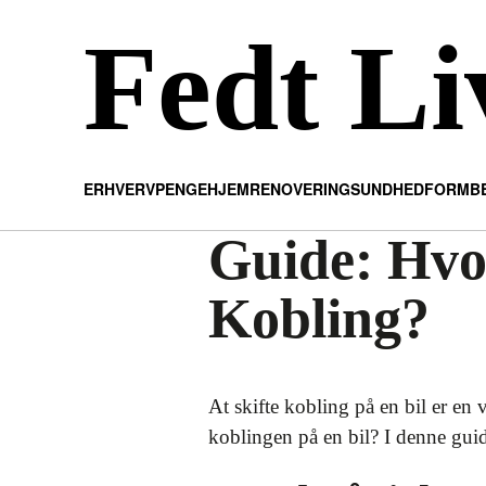
Fedt Li
ERHVERV
PENGE
HJEM
RENOVERING
SUNDHED
FORM
B
Guide: Hvor
Kobling?
At skifte kobling på en bil er en
koblingen på en bil? I denne guid