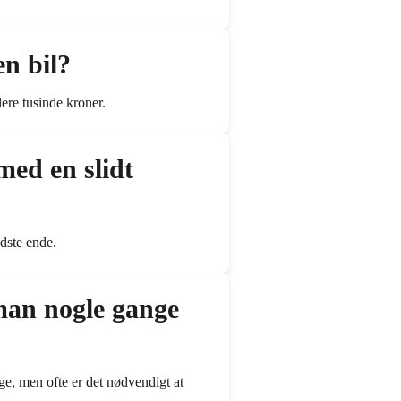
en bil?
ere tusinde kroner.
med en slidt
idste ende.
 man nogle gange
e, men ofte er det nødvendigt at