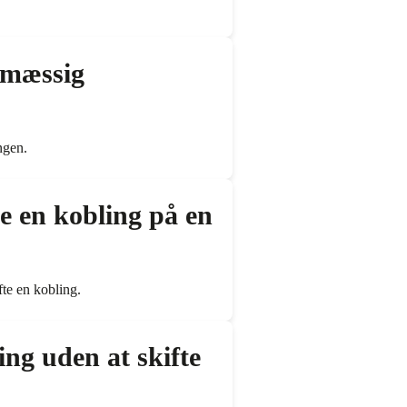
lmæssig
ngen.
te en kobling på en
fte en kobling.
ing uden at skifte