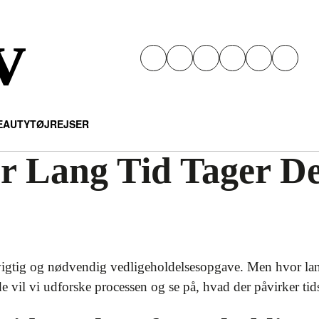
v
EAUTY
TØJ
REJSER
 Lang Tid Tager Det
 vigtig og nødvendig vedligeholdelsesopgave. Men hvor lang 
e vil vi udforske processen og se på, hvad der påvirker tid