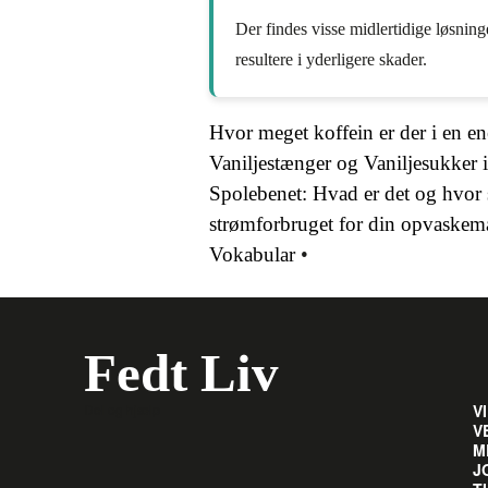
Der findes visse midlertidige løsning
resultere i yderligere skader.
Hvor meget koffein er der i en en
Vaniljestænger og Vaniljesukker
Spolebenet: Hvad er det og hvor 
strømforbruget for din opvaskem
Vokabular
•
Fedt Liv
Del og hjælp
V
V
M
J