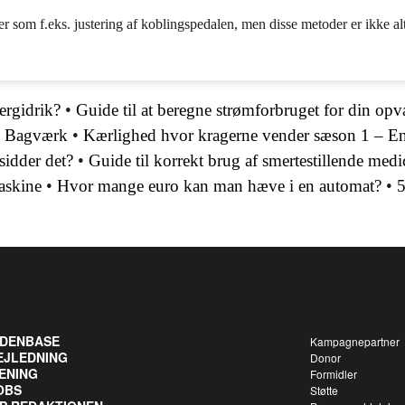
er som f.eks. justering af koblingspedalen, men disse metoder er ikke a
ergidrik?
•
Guide til at beregne strømforbruget for din op
 i Bagværk
•
Kærlighed hvor kragerne vender sæson 1 – E
sidder det?
•
Guide til korrekt brug af smertestillende medi
askine
•
Hvor mange euro kan man hæve i en automat?
•
5
IDENBASE
Kampagnepartner
EJLEDNING
Donor
ENING
Formidler
OBS
Støtte