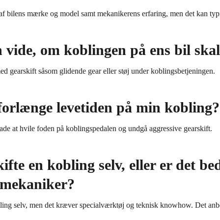
 af bilens mærke og model samt mekanikerens erfaring, men det kan typi
ide, om koblingen på ens bil skal 
d gearskift såsom glidende gear eller støj under koblingsbetjeningen.
orlænge levetiden på min kobling?
ade at hvile foden på koblingspedalen og undgå aggressive gearskift.
ifte en kobling selv, eller er det be
l mekaniker?
bling selv, men det kræver specialværktøj og teknisk knowhow. Det anbef
.