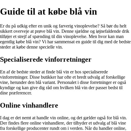
Guide til at købe blå vin
Er du på udkig efter en unik og farverig vinoplevelse? Så bør du helt
sikkert overveje at prøve blå vin. Denne sjældne og iøjnefaldende drik
tilføjer et strejf af spænding til din vinoplevelse. Men hvor kan man
egentlig købe blå vin? Vi har sammensat en guide til dig med de bedste
steder at købe denne specielle vin.
Specialiserede vinforretninger
En af de bedste steder at finde blå vin er hos specialiserede
vinforretninger. Disse butikker har ofte et bredt udvalg af forskellige
vine, herunder den blå variant. Personalet i disse forretninger er også
kyndige og kan give dig råd om hvilken blå vin der passer bedst til
dine præferencer.
Online vinhandlere
I dag er det nemt at handle vin online, og det gælder også for blå vin.
Der findes flere online vinhandlere, der tilbyder et udvalg af blå vine
fra forskellige producenter rundt om i verden. Når du handler online,