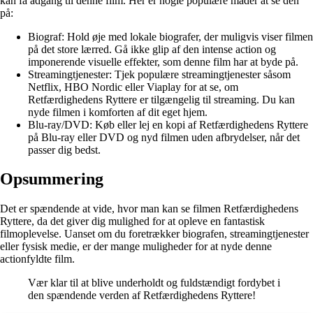
kan få adgang til denne film. Her er nogle populære måder at se den
på:
Biograf: Hold øje med lokale biografer, der muligvis viser filmen
på det store lærred. Gå ikke glip af den intense action og
imponerende visuelle effekter, som denne film har at byde på.
Streamingtjenester: Tjek populære streamingtjenester såsom
Netflix, HBO Nordic eller Viaplay for at se, om
Retfærdighedens Ryttere er tilgængelig til streaming. Du kan
nyde filmen i komforten af dit eget hjem.
Blu-ray/DVD: Køb eller lej en kopi af Retfærdighedens Ryttere
på Blu-ray eller DVD og nyd filmen uden afbrydelser, når det
passer dig bedst.
Opsummering
Det er spændende at vide, hvor man kan se filmen Retfærdighedens
Ryttere, da det giver dig mulighed for at opleve en fantastisk
filmoplevelse. Uanset om du foretrækker biografen, streamingtjenester
eller fysisk medie, er der mange muligheder for at nyde denne
actionfyldte film.
Vær klar til at blive underholdt og fuldstændigt fordybet i
den spændende verden af Retfærdighedens Ryttere!