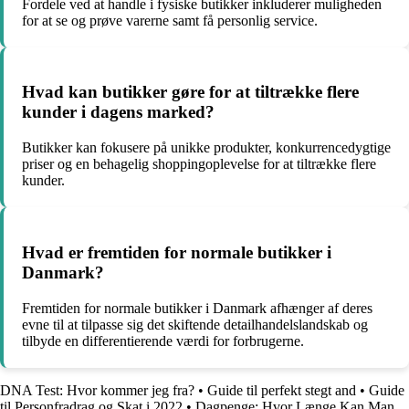
Fordele ved at handle i fysiske butikker inkluderer muligheden
for at se og prøve varerne samt få personlig service.
Hvad kan butikker gøre for at tiltrække flere
kunder i dagens marked?
Butikker kan fokusere på unikke produkter, konkurrencedygtige
priser og en behagelig shoppingoplevelse for at tiltrække flere
kunder.
Hvad er fremtiden for normale butikker i
Danmark?
Fremtiden for normale butikker i Danmark afhænger af deres
evne til at tilpasse sig det skiftende detailhandelslandskab og
tilbyde en differentierende værdi for forbrugerne.
DNA Test: Hvor kommer jeg fra?
•
Guide til perfekt stegt and
•
Guide
til Personfradrag og Skat i 2022
•
Dagpenge: Hvor Længe Kan Man