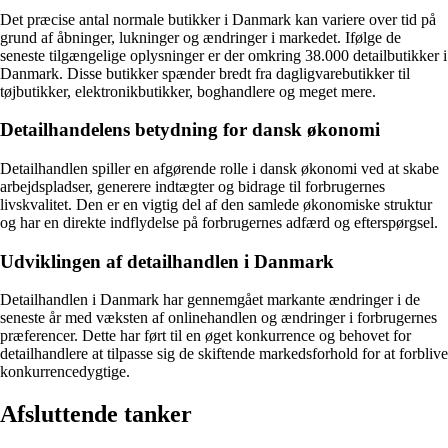
Det præcise antal normale butikker i Danmark kan variere over tid på
grund af åbninger, lukninger og ændringer i markedet. Ifølge de
seneste tilgængelige oplysninger er der omkring 38.000 detailbutikker i
Danmark. Disse butikker spænder bredt fra dagligvarebutikker til
tøjbutikker, elektronikbutikker, boghandlere og meget mere.
Detailhandelens betydning for dansk økonomi
Detailhandlen spiller en afgørende rolle i dansk økonomi ved at skabe
arbejdspladser, generere indtægter og bidrage til forbrugernes
livskvalitet. Den er en vigtig del af den samlede økonomiske struktur
og har en direkte indflydelse på forbrugernes adfærd og efterspørgsel.
Udviklingen af detailhandlen i Danmark
Detailhandlen i Danmark har gennemgået markante ændringer i de
seneste år med væksten af onlinehandlen og ændringer i forbrugernes
præferencer. Dette har ført til en øget konkurrence og behovet for
detailhandlere at tilpasse sig de skiftende markedsforhold for at forblive
konkurrencedygtige.
Afsluttende tanker