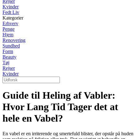
Rejser
Kvinder
Fedt Liv
Kategorier
Erhverv
Penge
Hjem
Renovering
Sundhed
Form
Beauty
Tøj
Rejser
Kvinder
Guide til Heling af Vabler:
Hvor Lang Tid Tager det at
hele en Vabel?
En vabel er en irriterende og smertefuld blister, der opstår på huden