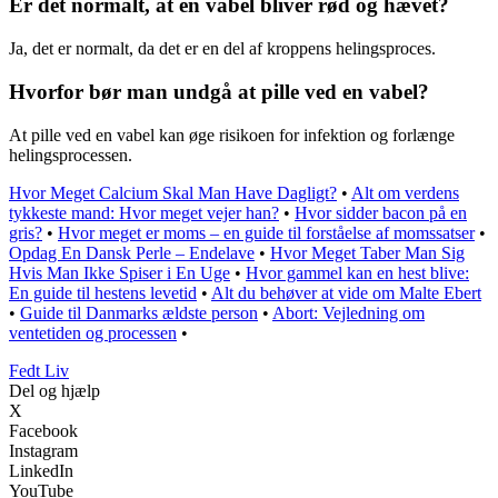
Er det normalt, at en vabel bliver rød og hævet?
Ja, det er normalt, da det er en del af kroppens helingsproces.
Hvorfor bør man undgå at pille ved en vabel?
At pille ved en vabel kan øge risikoen for infektion og forlænge
helingsprocessen.
Hvor Meget Calcium Skal Man Have Dagligt?
•
Alt om verdens
tykkeste mand: Hvor meget vejer han?
•
Hvor sidder bacon på en
gris?
•
Hvor meget er moms – en guide til forståelse af momssatser
•
Opdag En Dansk Perle – Endelave
•
Hvor Meget Taber Man Sig
Hvis Man Ikke Spiser i En Uge
•
Hvor gammel kan en hest blive:
En guide til hestens levetid
•
Alt du behøver at vide om Malte Ebert
•
Guide til Danmarks ældste person
•
Abort: Vejledning om
ventetiden og processen
•
Fedt Liv
Del og hjælp
X
Facebook
Instagram
LinkedIn
YouTube