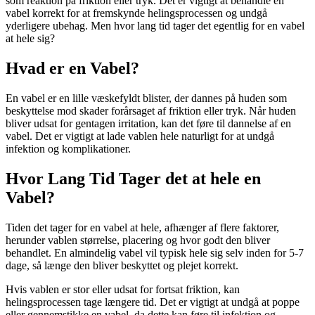
som reaktion på friktion eller tryk. Det er vigtigt at behandle en
vabel korrekt for at fremskynde helingsprocessen og undgå
yderligere ubehag. Men hvor lang tid tager det egentlig for en vabel
at hele sig?
Hvad er en Vabel?
En vabel er en lille væskefyldt blister, der dannes på huden som
beskyttelse mod skader forårsaget af friktion eller tryk. Når huden
bliver udsat for gentagen irritation, kan det føre til dannelse af en
vabel. Det er vigtigt at lade vablen hele naturligt for at undgå
infektion og komplikationer.
Hvor Lang Tid Tager det at hele en
Vabel?
Tiden det tager for en vabel at hele, afhænger af flere faktorer,
herunder vablen størrelse, placering og hvor godt den bliver
behandlet. En almindelig vabel vil typisk hele sig selv inden for 5-7
dage, så længe den bliver beskyttet og plejet korrekt.
Hvis vablen er stor eller udsat for fortsat friktion, kan
helingsprocessen tage længere tid. Det er vigtigt at undgå at poppe
eller gennemstikke en vabel, da dette kan føre til infektion og