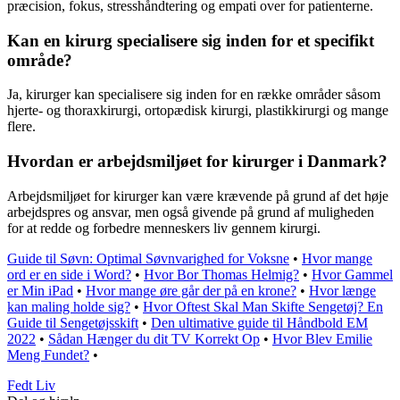
præcision, fokus, stresshåndtering og empati over for patienterne.
Kan en kirurg specialisere sig inden for et specifikt
område?
Ja, kirurger kan specialisere sig inden for en række områder såsom
hjerte- og thoraxkirurgi, ortopædisk kirurgi, plastikkirurgi og mange
flere.
Hvordan er arbejdsmiljøet for kirurger i Danmark?
Arbejdsmiljøet for kirurger kan være krævende på grund af det høje
arbejdspres og ansvar, men også givende på grund af muligheden
for at redde og forbedre menneskers liv gennem kirurgi.
Guide til Søvn: Optimal Søvnvarighed for Voksne
•
Hvor mange
ord er en side i Word?
•
Hvor Bor Thomas Helmig?
•
Hvor Gammel
er Min iPad
•
Hvor mange øre går der på en krone?
•
Hvor længe
kan maling holde sig?
•
Hvor Oftest Skal Man Skifte Sengetøj? En
Guide til Sengetøjsskift
•
Den ultimative guide til Håndbold EM
2022
•
Sådan Hænger du dit TV Korrekt Op
•
Hvor Blev Emilie
Meng Fundet?
•
Fedt Liv