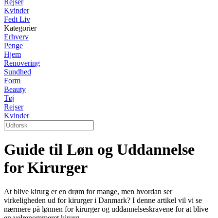
Rejser
Kvinder
Fedt Liv
Kategorier
Erhverv
Penge
Hjem
Renovering
Sundhed
Form
Beauty
Tøj
Rejser
Kvinder
Guide til Løn og Uddannelse
for Kirurger
At blive kirurg er en drøm for mange, men hvordan ser
virkeligheden ud for kirurger i Danmark? I denne artikel vil vi se
nærmere på lønnen for kirurger og uddannelseskravene for at blive
en velrenommeret kirurg.