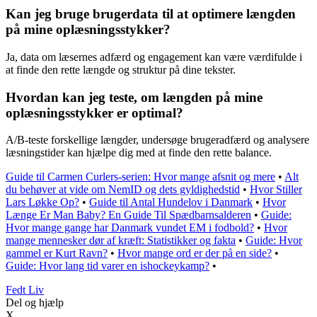
Kan jeg bruge brugerdata til at optimere længden
på mine oplæsningsstykker?
Ja, data om læsernes adfærd og engagement kan være værdifulde i
at finde den rette længde og struktur på dine tekster.
Hvordan kan jeg teste, om længden på mine
oplæsningsstykker er optimal?
A/B-teste forskellige længder, undersøge brugeradfærd og analysere
læsningstider kan hjælpe dig med at finde den rette balance.
Guide til Carmen Curlers-serien: Hvor mange afsnit og mere
•
Alt
du behøver at vide om NemID og dets gyldighedstid
•
Hvor Stiller
Lars Løkke Op?
•
Guide til Antal Hundelov i Danmark
•
Hvor
Længe Er Man Baby? En Guide Til Spædbarnsalderen
•
Guide:
Hvor mange gange har Danmark vundet EM i fodbold?
•
Hvor
mange mennesker dør af kræft: Statistikker og fakta
•
Guide: Hvor
gammel er Kurt Ravn?
•
Hvor mange ord er der på en side?
•
Guide: Hvor lang tid varer en ishockeykamp?
•
Fedt Liv
Del og hjælp
X