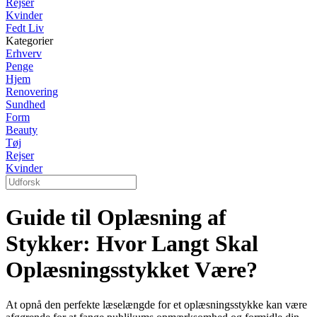
Rejser
Kvinder
Fedt Liv
Kategorier
Erhverv
Penge
Hjem
Renovering
Sundhed
Form
Beauty
Tøj
Rejser
Kvinder
Guide til Oplæsning af
Stykker: Hvor Langt Skal
Oplæsningsstykket Være?
At opnå den perfekte læselængde for et oplæsningsstykke kan være