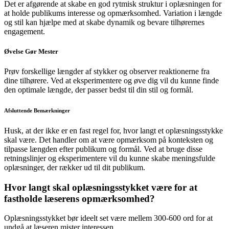
Det er afgørende at skabe en god rytmisk struktur i oplæsningen for
at holde publikums interesse og opmærksomhed. Variation i længde
og stil kan hjælpe med at skabe dynamik og bevare tilhørernes
engagement.
Øvelse Gør Mester
Prøv forskellige længder af stykker og observer reaktionerne fra
dine tilhørere. Ved at eksperimentere og øve dig vil du kunne finde
den optimale længde, der passer bedst til din stil og formål.
Afsluttende Bemærkninger
Husk, at der ikke er en fast regel for, hvor langt et oplæsningsstykke
skal være. Det handler om at være opmærksom på konteksten og
tilpasse længden efter publikum og formål. Ved at bruge disse
retningslinjer og eksperimentere vil du kunne skabe meningsfulde
oplæsninger, der rækker ud til dit publikum.
Hvor langt skal oplæsningsstykket være for at
fastholde læserens opmærksomhed?
Oplæsningsstykket bør ideelt set være mellem 300-600 ord for at
undgå at læseren mister interessen.