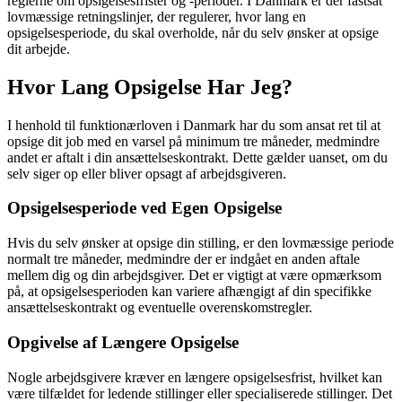
reglerne om opsigelsesfrister og -perioder. I Danmark er der fastsat
lovmæssige retningslinjer, der regulerer, hvor lang en
opsigelsesperiode, du skal overholde, når du selv ønsker at opsige
dit arbejde.
Hvor Lang Opsigelse Har Jeg?
I henhold til funktionærloven i Danmark har du som ansat ret til at
opsige dit job med en varsel på minimum tre måneder, medmindre
andet er aftalt i din ansættelseskontrakt. Dette gælder uanset, om du
selv siger op eller bliver opsagt af arbejdsgiveren.
Opsigelsesperiode ved Egen Opsigelse
Hvis du selv ønsker at opsige din stilling, er den lovmæssige periode
normalt tre måneder, medmindre der er indgået en anden aftale
mellem dig og din arbejdsgiver. Det er vigtigt at være opmærksom
på, at opsigelsesperioden kan variere afhængigt af din specifikke
ansættelseskontrakt og eventuelle overenskomstregler.
Opgivelse af Længere Opsigelse
Nogle arbejdsgivere kræver en længere opsigelsesfrist, hvilket kan
være tilfældet for ledende stillinger eller specialiserede stillinger. Det