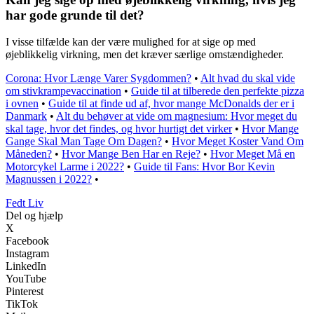
har gode grunde til det?
I visse tilfælde kan der være mulighed for at sige op med
øjeblikkelig virkning, men det kræver særlige omstændigheder.
Corona: Hvor Længe Varer Sygdommen?
•
Alt hvad du skal vide
om stivkrampevaccination
•
Guide til at tilberede den perfekte pizza
i ovnen
•
Guide til at finde ud af, hvor mange McDonalds der er i
Danmark
•
Alt du behøver at vide om magnesium: Hvor meget du
skal tage, hvor det findes, og hvor hurtigt det virker
•
Hvor Mange
Gange Skal Man Tage Om Dagen?
•
Hvor Meget Koster Vand Om
Måneden?
•
Hvor Mange Ben Har en Reje?
•
Hvor Meget Må en
Motorcykel Larme i 2022?
•
Guide til Fans: Hvor Bor Kevin
Magnussen i 2022?
•
Fedt Liv
Del og hjælp
X
Facebook
Instagram
LinkedIn
YouTube
Pinterest
TikTok