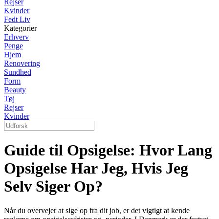
Rejser
Kvinder
Fedt Liv
Kategorier
Erhverv
Penge
Hjem
Renovering
Sundhed
Form
Beauty
Tøj
Rejser
Kvinder
Guide til Opsigelse: Hvor Lang
Opsigelse Har Jeg, Hvis Jeg
Selv Siger Op?
Når du overvejer at sige op fra dit job, er det vigtigt at kende