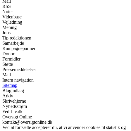
Mail
RSS
Noter
Videnbase
Vejledning
Mening
Jobs
Tip redaktionen
Samarbejde
Kampagnepartner
Donor
Formidler
Støtte
Pressemeddelelser
Mail
Intern navigation
Sitemap
Blogindlæg
Arkiv
Skrivehjørne
Nyhedsstrøm
FedtLiv.dk
Oversigt Online
kontakt@oversigtonline.dk
Ved at fortsætte accepterer du, at vi anvender cookies til statistik og