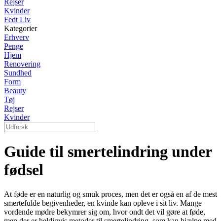
Rejser
Kvinder
Fedt Liv
Kategorier
Erhverv
Penge
Hjem
Renovering
Sundhed
Form
Beauty
Tøj
Rejser
Kvinder
Guide til smertelindring under
fødsel
At føde er en naturlig og smuk proces, men det er også en af de mest
smertefulde begivenheder, en kvinde kan opleve i sit liv. Mange
vordende mødre bekymrer sig om, hvor ondt det vil gøre at føde,
men der er heldigvis metoder til smertelindring, som kan hjælpe med