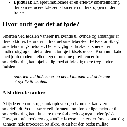
Epidural:
En epiduralblokade er en effektiv smertelindring,
der kan reducere følelsen af smerte i underkroppen under
fødslen.
Hvor ondt gør det at føde?
Smerten ved fødslen varierer fra kvinde til kvinde og afhænger af
flere faktorer, herunder individuel smertetærskel, fødselsforløb og
smertelindringsmetoder. Det er vigtigt at huske, at smerten er
midlertidig og en del af den naturlige fødselsproces. Kommunikation
med jordemoderen eller lægen om dine præferencer for
smertelindring kan hjælpe dig med at føle dig mere tryg under
fødslen.
Smerten ved fødslen er en del af magien ved at bringe
et nyt liv til verden.
Afsluttende tanker
At føde er en unik og smuk oplevelse, selvom det kan være
smertefuldt. Ved at være velinformeret om forskellige metoder til
smertelindring kan du være mere forberedt og tryg under fødslen.
Husk, at jordemoderen og sundhedspersonalet er der for at støtte dig
gennem hele processen og sikre, at du har den bedst mulige