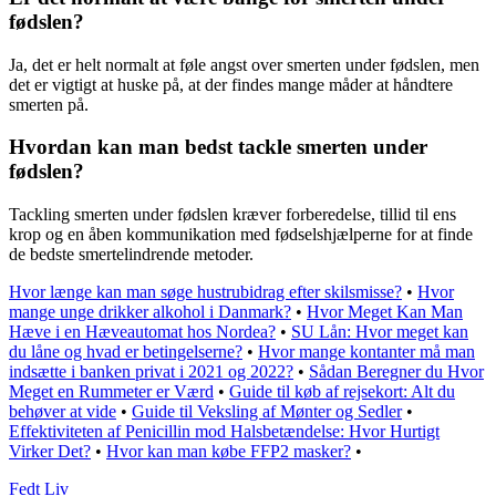
fødslen?
Ja, det er helt normalt at føle angst over smerten under fødslen, men
det er vigtigt at huske på, at der findes mange måder at håndtere
smerten på.
Hvordan kan man bedst tackle smerten under
fødslen?
Tackling smerten under fødslen kræver forberedelse, tillid til ens
krop og en åben kommunikation med fødselshjælperne for at finde
de bedste smertelindrende metoder.
Hvor længe kan man søge hustrubidrag efter skilsmisse?
•
Hvor
mange unge drikker alkohol i Danmark?
•
Hvor Meget Kan Man
Hæve i en Hæveautomat hos Nordea?
•
SU Lån: Hvor meget kan
du låne og hvad er betingelserne?
•
Hvor mange kontanter må man
indsætte i banken privat i 2021 og 2022?
•
Sådan Beregner du Hvor
Meget en Rummeter er Værd
•
Guide til køb af rejsekort: Alt du
behøver at vide
•
Guide til Veksling af Mønter og Sedler
•
Effektiviteten af Penicillin mod Halsbetændelse: Hvor Hurtigt
Virker Det?
•
Hvor kan man købe FFP2 masker?
•
Fedt Liv