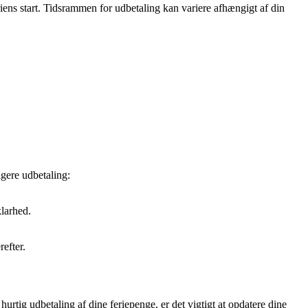
riens start. Tidsrammen for udbetaling kan variere afhængigt af din
igere udbetaling:
larhed.
efter.
hurtig udbetaling af dine feriepenge, er det vigtigt at opdatere dine