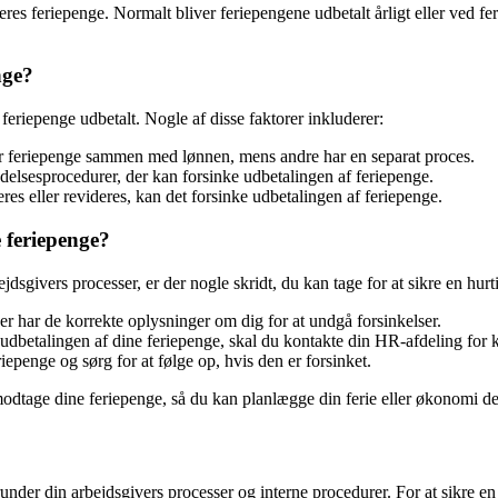
es feriepenge. Normalt bliver feriepengene udbetalt årligt eller ved fe
nge?
e feriepenge udbetalt. Nogle af disse faktorer inkluderer:
r feriepenge sammen med lønnen, mens andre har en separat proces.
lsesprocedurer, der kan forsinke udbetalingen af feriepenge.
s eller revideres, kan det forsinke udbetalingen af feriepenge.
 feriepenge?
dsgivers processer, er der nogle skridt, du kan tage for at sikre en hurt
er har de korrekte oplysninger om dig for at undgå forsinkelser.
etalingen af dine feriepenge, skal du kontakte din HR-afdeling for k
iepenge og sørg for at følge op, hvis den er forsinket.
odtage dine feriepenge, så du kan planlægge din ferie eller økonomi der
under din arbejdsgivers processer og interne procedurer. For at sikre en 