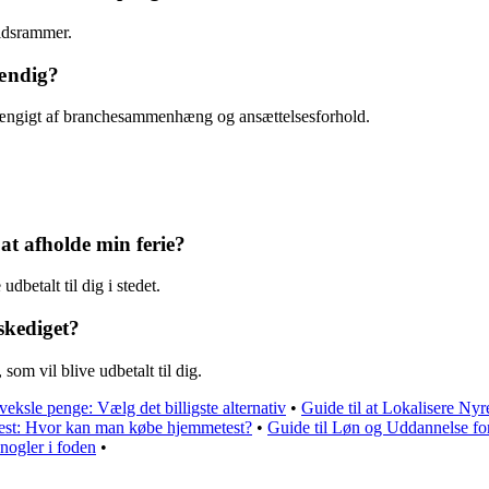
tidsrammer.
tændig?
afhængigt af branchesammenhæng og ansættelsesforhold.
at afholde min ferie?
udbetalt til dig i stedet.
fskediget?
 som vil blive udbetalt til dig.
 veksle penge: Vælg det billigste alternativ
•
Guide til at Lokalisere Ny
test: Hvor kan man købe hjemmetest?
•
Guide til Løn og Uddannelse fo
knogler i foden
•