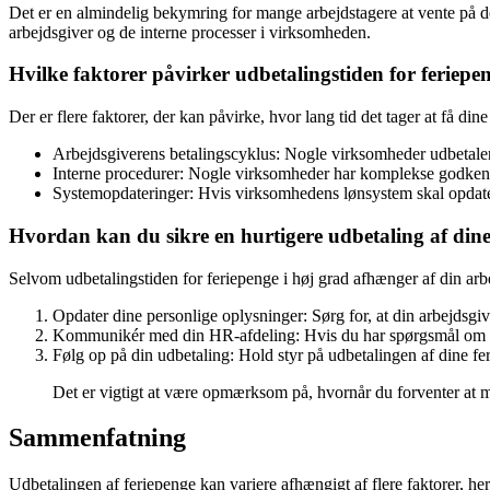
Det er en almindelig bekymring for mange arbejdstagere at vente på der
arbejdsgiver og de interne processer i virksomheden.
Hvilke faktorer påvirker udbetalingstiden for feriepe
Der er flere faktorer, der kan påvirke, hvor lang tid det tager at få din
Arbejdsgiverens betalingscyklus: Nogle virksomheder udbetale
Interne procedurer: Nogle virksomheder har komplekse godkende
Systemopdateringer: Hvis virksomhedens lønsystem skal opdatere
Hvordan kan du sikre en hurtigere udbetaling af dine
Selvom udbetalingstiden for feriepenge i høj grad afhænger af din arbej
Opdater dine personlige oplysninger: Sørg for, at din arbejdsgiv
Kommunikér med din HR-afdeling: Hvis du har spørgsmål om udb
Følg op på din udbetaling: Hold styr på udbetalingen af dine fer
Det er vigtigt at være opmærksom på, hvornår du forventer at m
Sammenfatning
Udbetalingen af feriepenge kan variere afhængigt af flere faktorer, her