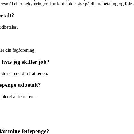
ål eller bekymringer. Husk at holde styr på din udbetaling og følg op
etalt?
udbetales.
ler din fagforening.
 hvis jeg skifter job?
bindelse med din fratræden.
iepenge udbetalt?
uleret af ferieloven.
 får mine feriepenge?