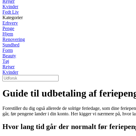
Rejser
Kvinder
Fedt Liv
Kategorier
Erhverv
Penge
Hjem
Renovering
Sundhed
Form
Beauty
Tøj
Rejser
Kvinder
Guide til udbetaling af feriepe
Forestiller du dig også allerede de solrige feriedage, som dine feriep
går, før pengene lander i din konto. Her kigger vi nærmere på, hvor lan
Hvor lang tid går der normalt før feriepen