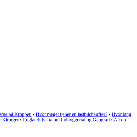
rerne på Kroppen
•
Hvor meget tjener en lastbilchauffør?
•
Hvor lang
r Kirurger
•
England: Fakta om Indbyggertal og Geografi
•
Alt du