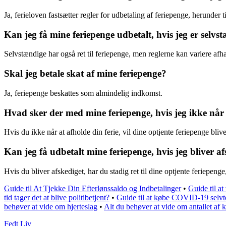
Ja, ferieloven fastsætter regler for udbetaling af feriepenge, herunder 
Kan jeg få mine feriepenge udbetalt, hvis jeg er selvs
Selvstændige har også ret til feriepenge, men reglerne kan variere 
Skal jeg betale skat af mine feriepenge?
Ja, feriepenge beskattes som almindelig indkomst.
Hvad sker der med mine feriepenge, hvis jeg ikke når 
Hvis du ikke når at afholde din ferie, vil dine optjente feriepenge blive 
Kan jeg få udbetalt mine feriepenge, hvis jeg bliver a
Hvis du bliver afskediget, har du stadig ret til dine optjente feriepenge,
Guide til At Tjekke Din Efterlønssaldo og Indbetalinger
•
Guide til at
tid tager det at blive politibetjent?
•
Guide til at købe COVID-19 selv
behøver at vide om hjerteslag
•
Alt du behøver at vide om antallet af 
Fedt Liv