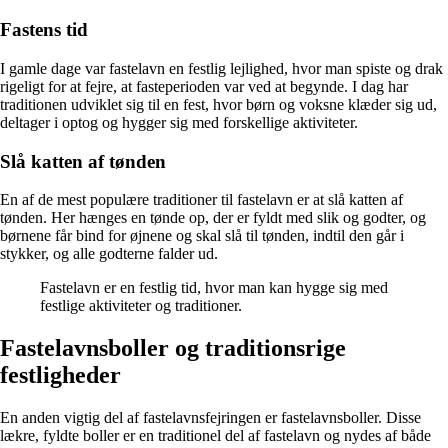
Fastens tid
I gamle dage var fastelavn en festlig lejlighed, hvor man spiste og drak
rigeligt for at fejre, at fasteperioden var ved at begynde. I dag har
traditionen udviklet sig til en fest, hvor børn og voksne klæder sig ud,
deltager i optog og hygger sig med forskellige aktiviteter.
Slå katten af tønden
En af de mest populære traditioner til fastelavn er at slå katten af
tønden. Her hænges en tønde op, der er fyldt med slik og godter, og
børnene får bind for øjnene og skal slå til tønden, indtil den går i
stykker, og alle godterne falder ud.
Fastelavn er en festlig tid, hvor man kan hygge sig med
festlige aktiviteter og traditioner.
Fastelavnsboller og traditionsrige
festligheder
En anden vigtig del af fastelavnsfejringen er fastelavnsboller. Disse
lækre, fyldte boller er en traditionel del af fastelavn og nydes af både