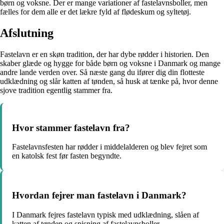
børn og voksne. Der er mange variationer af fastelavnsboller, men
fælles for dem alle er det lækre fyld af flødeskum og syltetøj.
Afslutning
Fastelavn er en skøn tradition, der har dybe rødder i historien. Den
skaber glæde og hygge for både børn og voksne i Danmark og mange
andre lande verden over. Så næste gang du ifører dig din flotteste
udklædning og slår katten af tønden, så husk at tænke på, hvor denne
sjove tradition egentlig stammer fra.
Hvor stammer fastelavn fra?
Fastelavnsfesten har rødder i middelalderen og blev fejret som
en katolsk fest før fasten begyndte.
Hvordan fejrer man fastelavn i Danmark?
I Danmark fejres fastelavn typisk med udklædning, slåen af
katten af tønden og spisning af fastelavnsboller.