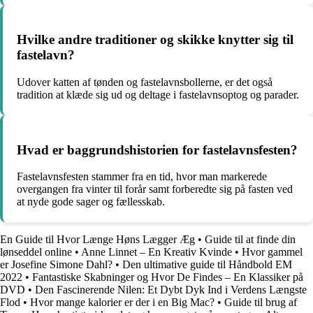
Hvilke andre traditioner og skikke knytter sig til
fastelavn?
Udover katten af tønden og fastelavnsbollerne, er det også
tradition at klæde sig ud og deltage i fastelavnsoptog og parader.
Hvad er baggrundshistorien for fastelavnsfesten?
Fastelavnsfesten stammer fra en tid, hvor man markerede
overgangen fra vinter til forår samt forberedte sig på fasten ved
at nyde gode sager og fællesskab.
En Guide til Hvor Længe Høns Lægger Æg
•
Guide til at finde din
lønseddel online
•
Anne Linnet – En Kreativ Kvinde
•
Hvor gammel
er Josefine Simone Dahl?
•
Den ultimative guide til Håndbold EM
2022
•
Fantastiske Skabninger og Hvor De Findes – En Klassiker på
DVD
•
Den Fascinerende Nilen: Et Dybt Dyk Ind i Verdens Længste
Flod
•
Hvor mange kalorier er der i en Big Mac?
•
Guide til brug af