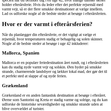
specielt når du befinder dig i en uge 42, hvor mange danske skoler
holder efterårsferie. Hvis du leder efter det perfekte rejsemål med
varmt vejr, så er der flere smukke destinationer at vælge imellem.
Lad os udforske nogle af de bedste steder at besøge i efterårsferien.
Hvor er der varmt i efterårsferien?
Når du planlægger din efterårsferie, er det vigtigt at vælge et
rejsemål, hvor temperaturen stadig er behagelig og solen skinner.
Nogle af de bedste steder at besøge i uge 42 inkluderer:
Mallorca, Spanien
Mallorca er en populær feriedestination året rundt, og i efterårsferien
kan du stadig nyde varmt vejr og solskin. Øen byder på smukke
strande, charmerende landsbyer og lækker lokal mad, der gør det til
et perfekt sted at slappe af og nyde ferien.
Grækenland
Grækenland er en anden fantastisk destination at besøge i efteråret.
Øerne som Santorini og Kreta er stadig varme og solrige, og du kan
udforske de historiske seværdigheder og smukke strande uden at
blive overvældet af turister.