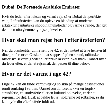
Dubai, De Forenede Arabiske Emirater
Hvis du leder efter luksus og varmt vejr, så er Dubai det perfekte
valg. I efterårsferien kan du opleve en blanding af moderne
arkitektur, fantastiske shoppingmuligheder og varme strande, der gør
det til en uforglemmelig rejseoplevelse.
Hvor skal man rejse hen i efterårsferien?
Når du planlægger din rejse i uge 42, er det vigtigt at tage hensyn til
dine præferencer. Ønsker du at slappe af på en strand, udforske
historiske seværdigheder eller prøve lækker lokal mad? Uanset hvad
du leder efter, er der et rejsemål, der passer til dine behov.
Hvor er det varmt i uge 42?
I uge 42 kan du finde varmt vejr og solskin på mange destinationer
rundt omkring i verden. Uanset om du foretrækker en tropisk
strandferie, en storbyferie eller en kulturel oplevelse, er der et
rejsemål for dig. Husk at pakke let tøj, solcreme og solbriller, så du
kan nyde din efterårsferie fuldt ud.