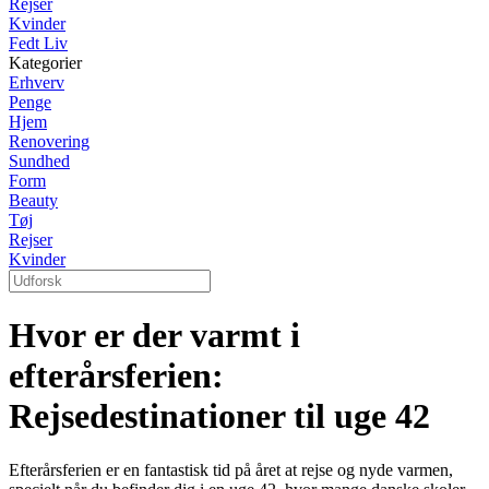
Rejser
Kvinder
Fedt Liv
Kategorier
Erhverv
Penge
Hjem
Renovering
Sundhed
Form
Beauty
Tøj
Rejser
Kvinder
Hvor er der varmt i
efterårsferien:
Rejsedestinationer til uge 42
Efterårsferien er en fantastisk tid på året at rejse og nyde varmen,