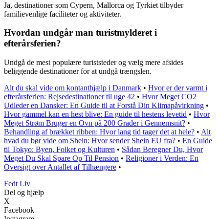
Ja, destinationer som Cypern, Mallorca og Tyrkiet tilbyder
familievenlige faciliteter og aktiviteter.
Hvordan undgår man turistmylderet i
efterårsferien?
Undgå de mest populære turiststeder og vælg mere afsides
beliggende destinationer for at undgå trængslen.
Alt du skal vide om kontanthjælp i Danmark
•
Hvor er der varmt i
efterårsferien: Rejsedestinationer til uge 42
•
Hvor Meget CO2
Udleder en Dansker: En Guide til at Forstå Din Klimapåvirkning
•
Hvor gammel kan en hest blive: En guide til hestens levetid
•
Hvor
Meget Strøm Bruger en Ovn på 200 Grader i Gennemsnit?
•
Behandling af brækket ribben: Hvor lang tid tager det at hele?
•
Alt
hvad du bør vide om Shein: Hvor sender Shein EU fra?
•
En Guide
til Tokyo: Byen, Folket og Kulturen
•
Sådan Beregner Du, Hvor
Meget Du Skal Spare Op Til Pension
•
Religioner i Verden: En
Oversigt over Antallet af Tilhængere
•
Fedt Liv
Del og hjælp
X
Facebook
Instagram