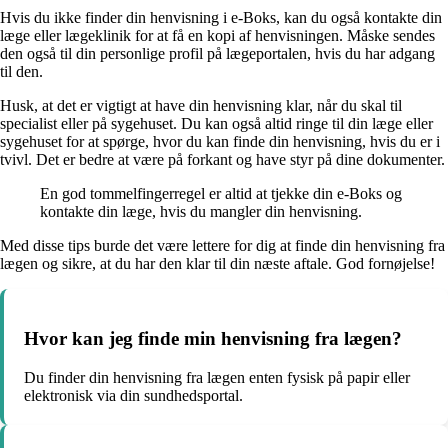
Hvis du ikke finder din henvisning i e-Boks, kan du også kontakte din
læge eller lægeklinik for at få en kopi af henvisningen. Måske sendes
den også til din personlige profil på lægeportalen, hvis du har adgang
til den.
Husk, at det er vigtigt at have din henvisning klar, når du skal til
specialist eller på sygehuset. Du kan også altid ringe til din læge eller
sygehuset for at spørge, hvor du kan finde din henvisning, hvis du er i
tvivl. Det er bedre at være på forkant og have styr på dine dokumenter.
En god tommelfingerregel er altid at tjekke din e-Boks og
kontakte din læge, hvis du mangler din henvisning.
Med disse tips burde det være lettere for dig at finde din henvisning fra
lægen og sikre, at du har den klar til din næste aftale. God fornøjelse!
Hvor kan jeg finde min henvisning fra lægen?
Du finder din henvisning fra lægen enten fysisk på papir eller
elektronisk via din sundhedsportal.