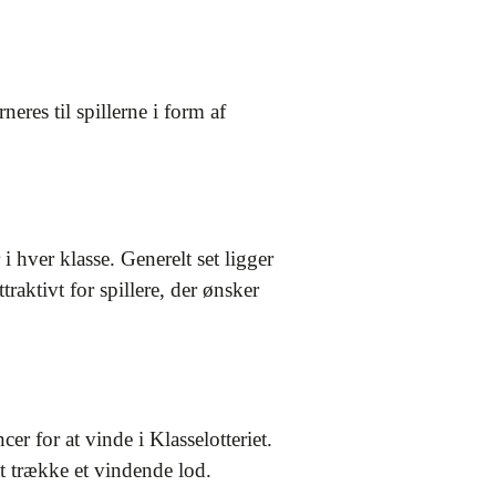
neres til spillerne i form af
i hver klasse. Generelt set ligger
raktivt for spillere, der ønsker
er for at vinde i Klasselotteriet.
at trække et vindende lod.