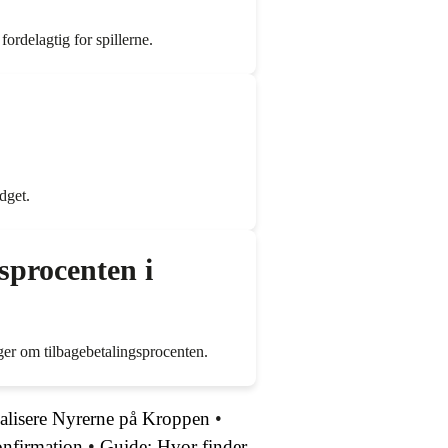
ordelagtig for spillerne.
dget.
sprocenten i
nger om tilbagebetalingsprocenten.
kalisere Nyrerne på Kroppen
•
onfirmation
•
Guide: Hvor finder