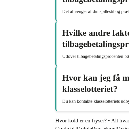
Det afhænger af din spillestil og præ
Hvilke andre fakt
tilbagebetalingspr
Udover tilbagebetalingsprocenten bør
Hvor kan jeg få m
klasselotteriet?
Du kan kontakte klasselotteriets udb
Hvor kold er en fryser?
•
Alt hva
Guide til MobilePay: Hvor Mege