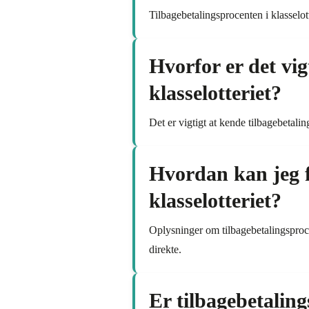
Tilbagebetalingsprocenten i klasselo
Hvorfor er det vig
klasselotteriet?
Det er vigtigt at kende tilbagebetali
Hvordan kan jeg f
klasselotteriet?
Oplysninger om tilbagebetalingsprocen
direkte.
Er tilbagebetaling