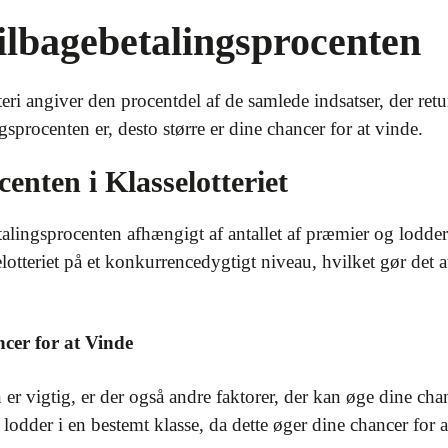
Tilbagebetalingsprocenten
eri angiver den procentdel af de samlede indsatser, der retur
gsprocenten er, desto større er dine chancer for at vinde.
enten i Klasselotteriet
betalingsprocenten afhængigt af antallet af præmier og lodder 
lotteriet på et konkurrencedygtigt niveau, hvilket gør det att
ncer for at Vinde
r vigtig, er der også andre faktorer, der kan øge dine chanc
 lodder i en bestemt klasse, da dette øger dine chancer for 