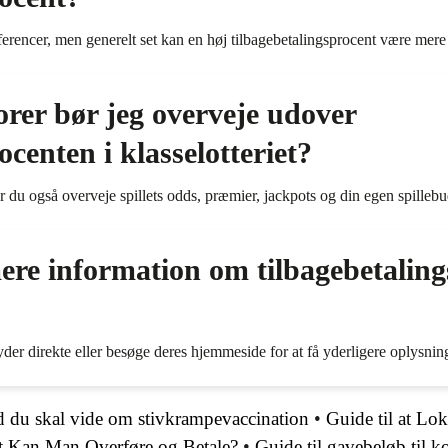
ferencer, men generelt set kan en høj tilbagebetalingsprocent være mere f
orer bør jeg overveje udover
ocenten i klasselotteriet?
 du også overveje spillets odds, præmier, jackpots og din egen spillebu
ere information om tilbagebetaling
yder direkte eller besøge deres hjemmeside for at få yderligere oplysni
d du skal vide om stivkrampevaccination
•
Guide til at Lo
t Kan Man Overføre og Betale?
•
Guide til gavebeløb til k