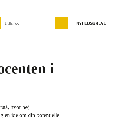
NYHEDSBREVE
ocenten i
orstå, hvor høj
ig en ide om din potentielle