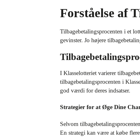
Forståelse af 
Tilbagebetalingsprocenten i et lott
gevinster. Jo højere tilbagebetalin
Tilbagebetalingsproc
I Klasselotteriet varierer tilbage
tilbagebetalingsprocenten i Klasse
god værdi for deres indsatser.
Strategier for at Øge Dine Cha
Selvom tilbagebetalingsprocenten e
En strategi kan være at købe flere