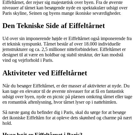
Eiffeltårnet, der rejser sig majestætisk over byen. Fra de øverste
niveauer af tårnet kan besøgende nyde en spektakulær udsigt over
Paris skyline, Seinen og byens mange ikoniske seværdigheder.
Den Tekniske Side af Eiffeltårnet
Ud over sin imponerende højde er Eiffeltårnet også imponerende fra
et teknisk synspunkt. Tårnet består af over 18.000 individuelle
jernstrukturer og ca. 2,5 millioner nitteforbindelser. Eiffeltårnet er
designet til at være en holdbar og stabil struktur, der kan modstå
vind og vejrforhold i Paris.
Aktiviteter ved Eiffeltårnet
Når du besøger Eiffeltårnet, er der masser af aktiviteter at nyde. Du
kan tage en elevator til de øverste niveauer for at få en fantastisk
udsigt over byen, nyde en picnic på plænen omkring tårnet eller tage
en romantisk aftenlysning, hvor tårnet lyser op i nattehimlen.
Så næste gang du befinder dig i Paris, skal du sørge for at besøge
det ikoniske Eiffeltårn for at opleve dets skønhed og charme på nært
hold.
Hvor højt er Eiffeltårnet i Paris?