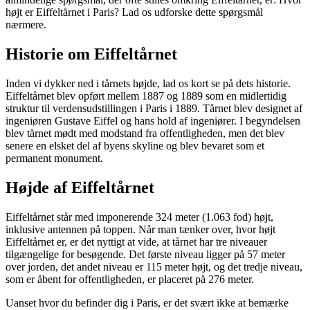
højt er Eiffeltårnet i Paris? Lad os udforske dette spørgsmål
nærmere.
Historie om Eiffeltårnet
Inden vi dykker ned i tårnets højde, lad os kort se på dets historie.
Eiffeltårnet blev opført mellem 1887 og 1889 som en midlertidig
struktur til verdensudstillingen i Paris i 1889. Tårnet blev designet af
ingeniøren Gustave Eiffel og hans hold af ingeniører. I begyndelsen
blev tårnet mødt med modstand fra offentligheden, men det blev
senere en elsket del af byens skyline og blev bevaret som et
permanent monument.
Højde af Eiffeltårnet
Eiffeltårnet står med imponerende 324 meter (1.063 fod) højt,
inklusive antennen på toppen. Når man tænker over, hvor højt
Eiffeltårnet er, er det nyttigt at vide, at tårnet har tre niveauer
tilgængelige for besøgende. Det første niveau ligger på 57 meter
over jorden, det andet niveau er 115 meter højt, og det tredje niveau,
som er åbent for offentligheden, er placeret på 276 meter.
Uanset hvor du befinder dig i Paris, er det svært ikke at bemærke