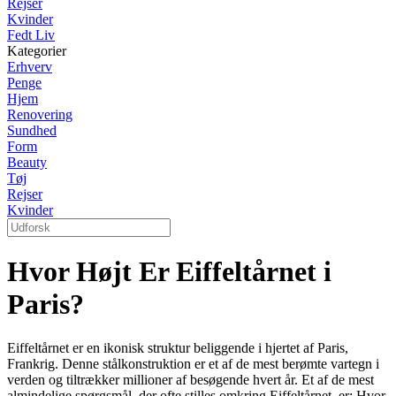
Rejser
Kvinder
Fedt Liv
Kategorier
Erhverv
Penge
Hjem
Renovering
Sundhed
Form
Beauty
Tøj
Rejser
Kvinder
Hvor Højt Er Eiffeltårnet i
Paris?
Eiffeltårnet er en ikonisk struktur beliggende i hjertet af Paris,
Frankrig. Denne stålkonstruktion er et af de mest berømte vartegn i
verden og tiltrækker millioner af besøgende hvert år. Et af de mest
almindelige spørgsmål, der ofte stilles omkring Eiffeltårnet, er: Hvor