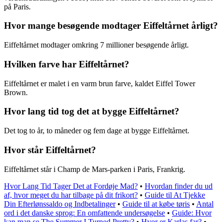
på Paris.
Hvor mange besøgende modtager Eiffeltårnet årligt?
Eiffeltårnet modtager omkring 7 millioner besøgende årligt.
Hvilken farve har Eiffeltårnet?
Eiffeltårnet er malet i en varm brun farve, kaldet Eiffel Tower
Brown.
Hvor lang tid tog det at bygge Eiffeltårnet?
Det tog to år, to måneder og fem dage at bygge Eiffeltårnet.
Hvor står Eiffeltårnet?
Eiffeltårnet står i Champ de Mars-parken i Paris, Frankrig.
Hvor Lang Tid Tager Det at Fordøje Mad?
•
Hvordan finder du ud
af, hvor meget du har tilbage på dit frikort?
•
Guide til At Tjekke
Din Efterlønssaldo og Indbetalinger
•
Guide til at købe tøris
•
Antal
ord i det danske sprog: En omfattende undersøgelse
•
Guide: Hvor
kan man se The Summer I Turned Pretty?
•
Hvor er Karlas far?
•