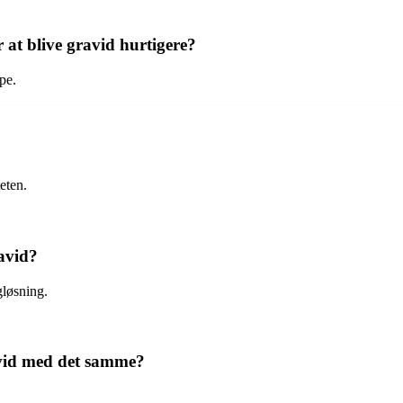
 at blive gravid hurtigere?
pe.
eten.
ravid?
gløsning.
avid med det samme?