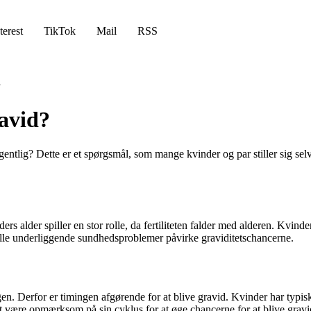
terest
TikTok
Mail
RSS
avid?
entlig? Dette er et spørgsmål, som mange kvinder og par stiller sig selv,
ers alder spiller en stor rolle, da fertiliteten falder med alderen. Kvinde
lle underliggende sundhedsproblemer påvirke graviditetschancerne.
en. Derfor er timingen afgørende for at blive gravid. Kvinder har typis
t at være opmærksom på sin cyklus for at øge chancerne for at blive gravi