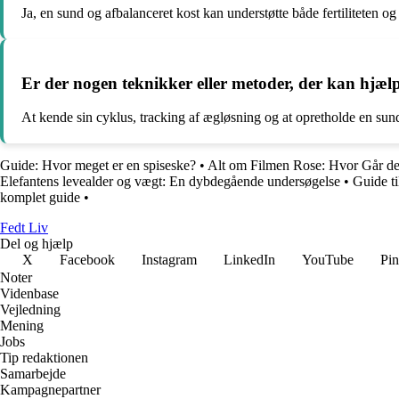
Ja, en sund og afbalanceret kost kan understøtte både fertiliteten o
Er der nogen teknikker eller metoder, der kan hjælp
At kende sin cyklus, tracking af ægløsning og at opretholde en sund 
Guide: Hvor meget er en spiseske?
•
Alt om Filmen Rose: Hvor Går d
Elefantens levealder og vægt: En dybdegående undersøgelse
•
Guide t
komplet guide
•
Fedt Liv
Del og hjælp
X
Facebook
Instagram
LinkedIn
YouTube
Pin
Noter
Videnbase
Vejledning
Mening
Jobs
Tip redaktionen
Samarbejde
Kampagnepartner