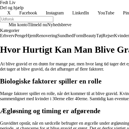
Fedt Liv
Del og hjælp
X
Facebook
Instagram
LinkedIn
YouTube
Pin
Min konto
Tilmeld nu
Nyhedsbreve
Kategorier
Erhverv
Penge
Hjem
Renovering
Sundhed
Form
Beauty
Tøj
Rejser
Kvinder
Hvor Hurtigt Kan Man Blive Gr
At blive gravid er en drøm for mange par, men hvor lang tid tager det eg
det tager at blive gravid, da det afhænger af flere faktorer.
Biologiske faktorer spiller en rolle
Mange faktorer spiller en rolle, når det kommer til at blive gravid. Kvind
sammenlignet med kvinder i 30erne eller 40erne. Samtidig kan eventue
Ægløsning og timing er afgørende
Graviditet opstår, når en sædcelle befrugter en ægcelle under ægløsning
periode, at chancerne for at blive gravid er størst. Det er derfor vigtig