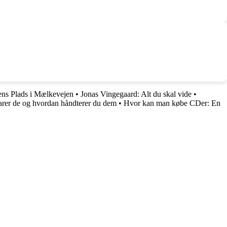
ens Plads i Mælkevejen
•
Jonas Vingegaard: Alt du skal vide
•
varer de og hvordan håndterer du dem
•
Hvor kan man købe CDer: En