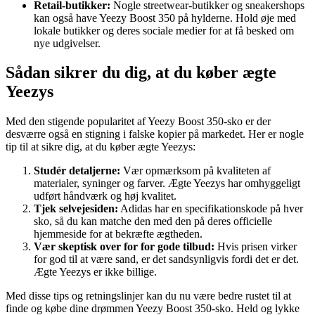
Retail-butikker:
Nogle streetwear-butikker og sneakershops
kan også have Yeezy Boost 350 på hylderne. Hold øje med
lokale butikker og deres sociale medier for at få besked om
nye udgivelser.
Sådan sikrer du dig, at du køber ægte
Yeezys
Med den stigende popularitet af Yeezy Boost 350-sko er der
desværre også en stigning i falske kopier på markedet. Her er nogle
tip til at sikre dig, at du køber ægte Yeezys:
Studér detaljerne:
Vær opmærksom på kvaliteten af
materialer, syninger og farver. Ægte Yeezys har omhyggeligt
udført håndværk og høj kvalitet.
Tjek selvejesiden:
Adidas har en specifikationskode på hver
sko, så du kan matche den med den på deres officielle
hjemmeside for at bekræfte ægtheden.
Vær skeptisk over for for gode tilbud:
Hvis prisen virker
for god til at være sand, er det sandsynligvis fordi det er det.
Ægte Yeezys er ikke billige.
Med disse tips og retningslinjer kan du nu være bedre rustet til at
finde og købe dine drømmen Yeezy Boost 350-sko. Held og lykke