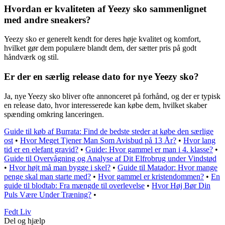
Hvordan er kvaliteten af Yeezy sko sammenlignet
med andre sneakers?
Yeezy sko er generelt kendt for deres høje kvalitet og komfort,
hvilket gør dem populære blandt dem, der sætter pris på godt
håndværk og stil.
Er der en særlig release dato for nye Yeezy sko?
Ja, nye Yeezy sko bliver ofte annonceret på forhånd, og der er typisk
en release dato, hvor interesserede kan købe dem, hvilket skaber
spænding omkring lanceringen.
Guide til køb af Burrata: Find de bedste steder at købe den særlige
ost
•
Hvor Meget Tjener Man Som Avisbud på 13 År?
•
Hvor lang
tid er en elefant gravid?
•
Guide: Hvor gammel er man i 4. klasse?
•
Guide til Overvågning og Analyse af Dit Elfrobrug under Vindstød
•
Hvor højt må man bygge i skel?
•
Guide til Matador: Hvor mange
penge skal man starte med?
•
Hvor gammel er kristendommen?
•
En
guide til blodtab: Fra mængde til overlevelse
•
Hvor Høj Bør Din
Puls Være Under Træning?
•
Fedt Liv
Del og hjælp