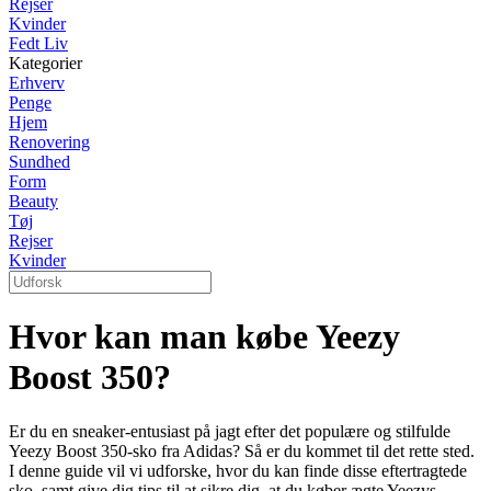
Rejser
Kvinder
Fedt Liv
Kategorier
Erhverv
Penge
Hjem
Renovering
Sundhed
Form
Beauty
Tøj
Rejser
Kvinder
Hvor kan man købe Yeezy
Boost 350?
Er du en sneaker-entusiast på jagt efter det populære og stilfulde
Yeezy Boost 350-sko fra Adidas? Så er du kommet til det rette sted.
I denne guide vil vi udforske, hvor du kan finde disse eftertragtede
sko, samt give dig tips til at sikre dig, at du køber ægte Yeezys.