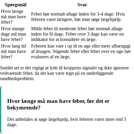
Spørgsmål
Svar
Hvor længe
Feber bør normalt aftage inden for 3-4 dage. Hvis
må man have
feberen varer længere, bør man søge lægehjælp.
feber?
Hvor mange
Milde feber til moderate feber bør normalt aftage
dage må man
inden for få dage. Feber over 3 dage kan være en
have feber?
indikator for at konsultere en læge.
Hvor lang tid
Feberen kan vare i op til en uge eller mere afhængigt
må man have
af årsagen. Stigende feber eller feber over en uge bør
feber?
evalueres af en læge.
Samlet set er det vigtigt at lytte til kroppens signaler og ikke ignorere
vedvarende feber, da det kan være tegn på en underliggende
sundhedsproblem.
Hvor længe må man have feber, før det er
bekymrende?
Det anbefales at søge lægehjælp, hvis feberen varer mere end 5
dage.