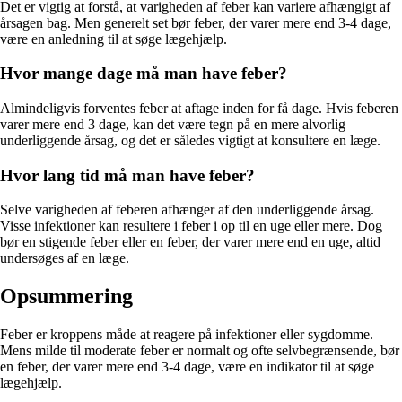
Det er vigtig at forstå, at varigheden af feber kan variere afhængigt af
årsagen bag. Men generelt set bør feber, der varer mere end 3-4 dage,
være en anledning til at søge lægehjælp.
Hvor mange dage må man have feber?
Almindeligvis forventes feber at aftage inden for få dage. Hvis feberen
varer mere end 3 dage, kan det være tegn på en mere alvorlig
underliggende årsag, og det er således vigtigt at konsultere en læge.
Hvor lang tid må man have feber?
Selve varigheden af feberen afhænger af den underliggende årsag.
Visse infektioner kan resultere i feber i op til en uge eller mere. Dog
bør en stigende feber eller en feber, der varer mere end en uge, altid
undersøges af en læge.
Opsummering
Feber er kroppens måde at reagere på infektioner eller sygdomme.
Mens milde til moderate feber er normalt og ofte selvbegrænsende, bør
en feber, der varer mere end 3-4 dage, være en indikator til at søge
lægehjælp.