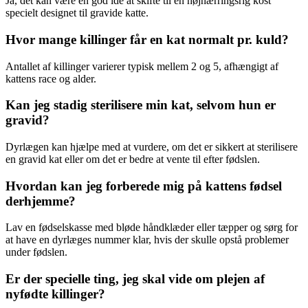
Ja, det kan være en god idé at skifte til en højnærringsrig kost
specielt designet til gravide katte.
Hvor mange killinger får en kat normalt pr. kuld?
Antallet af killinger varierer typisk mellem 2 og 5, afhængigt af
kattens race og alder.
Kan jeg stadig sterilisere min kat, selvom hun er
gravid?
Dyrlægen kan hjælpe med at vurdere, om det er sikkert at sterilisere
en gravid kat eller om det er bedre at vente til efter fødslen.
Hvordan kan jeg forberede mig på kattens fødsel
derhjemme?
Lav en fødselskasse med bløde håndklæder eller tæpper og sørg for
at have en dyrlæges nummer klar, hvis der skulle opstå problemer
under fødslen.
Er der specielle ting, jeg skal vide om plejen af
nyfødte killinger?