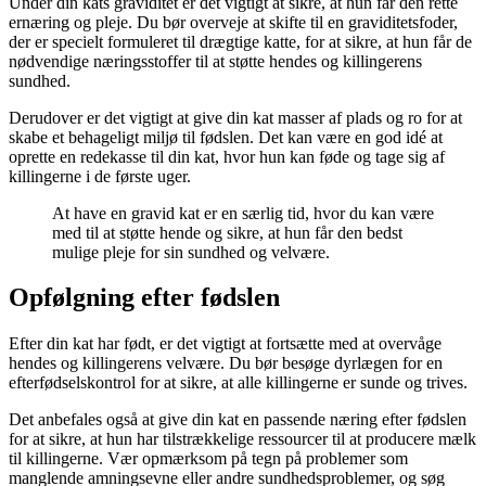
Under din kats graviditet er det vigtigt at sikre, at hun får den rette
ernæring og pleje. Du bør overveje at skifte til en graviditetsfoder,
der er specielt formuleret til drægtige katte, for at sikre, at hun får de
nødvendige næringsstoffer til at støtte hendes og killingerens
sundhed.
Derudover er det vigtigt at give din kat masser af plads og ro for at
skabe et behageligt miljø til fødslen. Det kan være en god idé at
oprette en redekasse til din kat, hvor hun kan føde og tage sig af
killingerne i de første uger.
At have en gravid kat er en særlig tid, hvor du kan være
med til at støtte hende og sikre, at hun får den bedst
mulige pleje for sin sundhed og velvære.
Opfølgning efter fødslen
Efter din kat har født, er det vigtigt at fortsætte med at overvåge
hendes og killingerens velvære. Du bør besøge dyrlægen for en
efterfødselskontrol for at sikre, at alle killingerne er sunde og trives.
Det anbefales også at give din kat en passende næring efter fødslen
for at sikre, at hun har tilstrækkelige ressourcer til at producere mælk
til killingerne. Vær opmærksom på tegn på problemer som
manglende amningsevne eller andre sundhedsproblemer, og søg