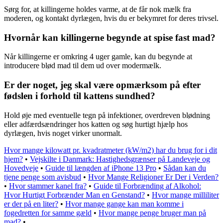
Sørg for, at killingerne holdes varme, at de får nok mælk fra
moderen, og kontakt dyrlægen, hvis du er bekymret for deres trivsel.
Hvornår kan killingerne begynde at spise fast mad?
Når killingerne er omkring 4 uger gamle, kan du begynde at
introducere blød mad til dem ud over modermælk.
Er der noget, jeg skal være opmærksom på efter
fødslen i forhold til kattens sundhed?
Hold øje med eventuelle tegn på infektioner, overdreven blødning
eller adfærdsændringer hos katten og søg hurtigt hjælp hos
dyrlægen, hvis noget virker unormalt.
Hvor mange kilowatt pr. kvadratmeter (kW/m2) har du brug for i dit
hjem?
•
Vejskilte i Danmark: Hastighedsgrænser på Landeveje og
Hovedveje
•
Guide til længden af iPhone 13 Pro
•
Sådan kan du
tjene penge som avisbud
•
Hvor Mange Religioner Er Der i Verden?
•
Hvor stammer kanel fra?
•
Guide til Forbrænding af Alkohol:
Hvor Hurtigt Forbrænder Man en Genstand?
•
Hvor mange milliliter
er der på en liter?
•
Hvor mange gange kan man komme i
fogedretten for samme gæld
•
Hvor mange penge bruger man på
mad?
•