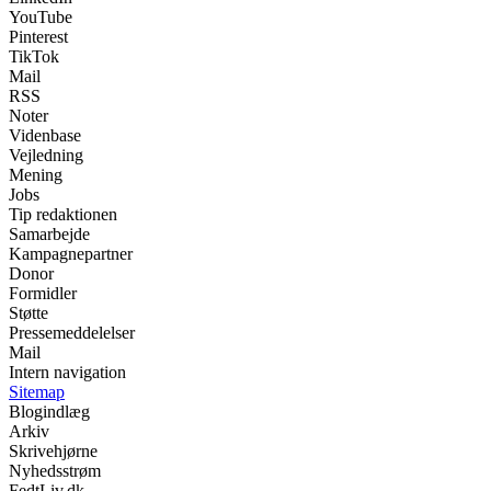
YouTube
Pinterest
TikTok
Mail
RSS
Noter
Videnbase
Vejledning
Mening
Jobs
Tip redaktionen
Samarbejde
Kampagnepartner
Donor
Formidler
Støtte
Pressemeddelelser
Mail
Intern navigation
Sitemap
Blogindlæg
Arkiv
Skrivehjørne
Nyhedsstrøm
FedtLiv.dk