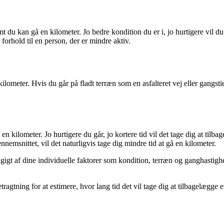
somt du kan gå en kilometer. Jo bedre kondition du er i, jo hurtigere vil 
 forhold til en person, der er mindre aktiv.
kilometer. Hvis du går på fladt terræn som en asfalteret vej eller gangsti
å en kilometer. Jo hurtigere du går, jo kortere tid vil det tage dig at ti
emsnittet, vil det naturligvis tage dig mindre tid at gå en kilometer.
ængigt af dine individuelle faktorer som kondition, terræn og ganghastighe
etragtning for at estimere, hvor lang tid det vil tage dig at tilbagelægg