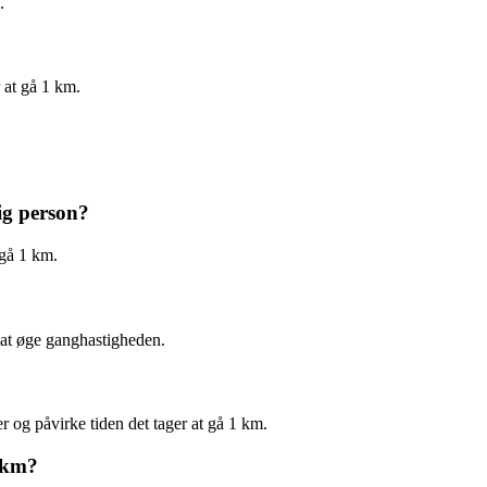
.
 at gå 1 km.
?
ig person?
 gå 1 km.
 at øge ganghastigheden.
er og påvirke tiden det tager at gå 1 km.
1 km?