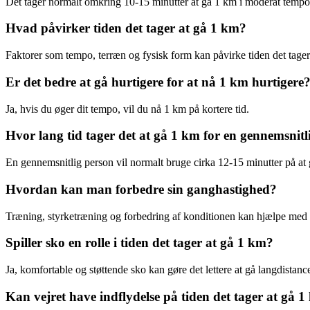
Det tager normalt omkring 10-15 minutter at gå 1 km i moderat tempo
Hvad påvirker tiden det tager at gå 1 km?
Faktorer som tempo, terræn og fysisk form kan påvirke tiden det tager
Er det bedre at gå hurtigere for at nå 1 km hurtigere
Ja, hvis du øger dit tempo, vil du nå 1 km på kortere tid.
Hvor lang tid tager det at gå 1 km for en gennemsnitl
En gennemsnitlig person vil normalt bruge cirka 12-15 minutter på at
Hvordan kan man forbedre sin ganghastighed?
Træning, styrketræning og forbedring af konditionen kan hjælpe med
Spiller sko en rolle i tiden det tager at gå 1 km?
Ja, komfortable og støttende sko kan gøre det lettere at gå langdistanc
Kan vejret have indflydelse på tiden det tager at gå 