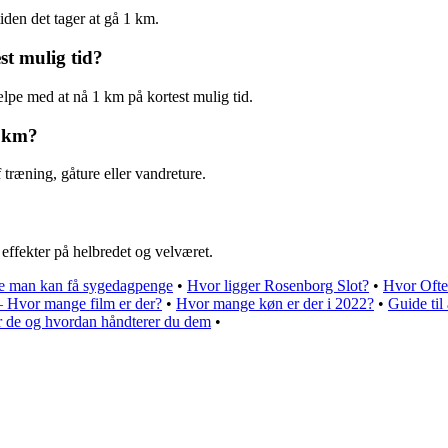
iden det tager at gå 1 km.
st mulig tid?
lpe med at nå 1 km på kortest mulig tid.
1 km?
 træning, gåture eller vandreture.
effekter på helbredet og velværet.
ge man kan få sygedagpenge
•
Hvor ligger Rosenborg Slot?
•
Hvor Oft
 – Hvor mange film er der?
•
Hvor mange køn er der i 2022?
•
Guide til
er de og hvordan håndterer du dem
•