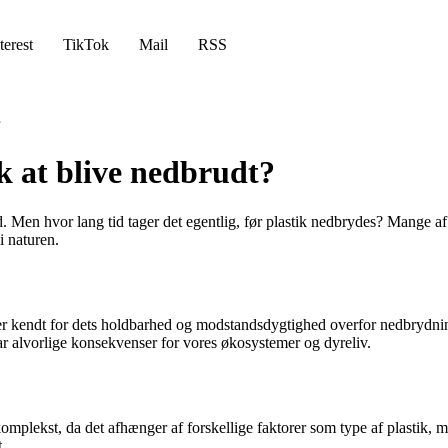
terest
TikTok
Mail
RSS
ik at blive nedbrudt?
d. Men hvor lang tid tager det egentlig, før plastik nedbrydes? Mange a
 i naturen.
 er kendt for dets holdbarhed og modstandsdygtighed overfor nedbrydning, 
ar alvorlige konsekvenser for vores økosystemer og dyreliv.
komplekst, da det afhænger af forskellige faktorer som type af plastik, m
.