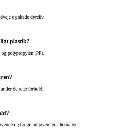
ndveje og skade dyreliv.
igt plastik?
) og polypropylen (PP).
uren?
 under de rette forhold.
ald?
vende og bruge miljøvenlige alternativer.