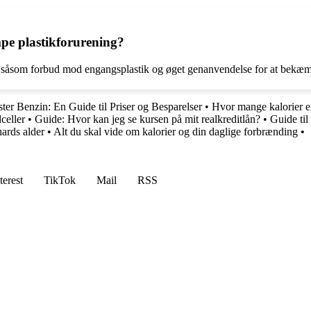
pe plastikforurening?
r såsom forbud mod engangsplastik og øget genanvendelse for at bekæm
er Benzin: En Guide til Priser og Besparelser
•
Hvor mange kalorier er
celler
•
Guide: Hvor kan jeg se kursen på mit realkreditlån?
•
Guide til
hards alder
•
Alt du skal vide om kalorier og din daglige forbrænding
•
terest
TikTok
Mail
RSS