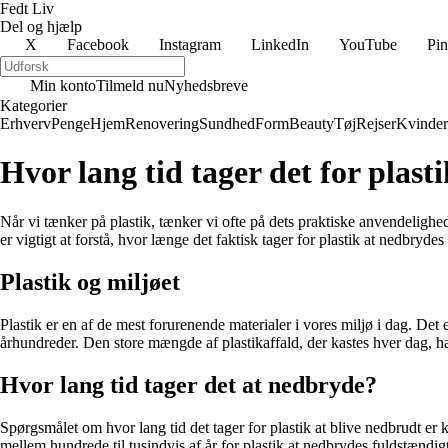
Fedt Liv
Del og hjælp
X
Facebook
Instagram
LinkedIn
YouTube
Pin
Min konto
Tilmeld nu
Nyhedsbreve
Kategorier
Erhverv
Penge
Hjem
Renovering
Sundhed
Form
Beauty
Tøj
Rejser
Kvinder
Hvor lang tid tager det for plast
Når vi tænker på plastik, tænker vi ofte på dets praktiske anvendelighe
er vigtigt at forstå, hvor længe det faktisk tager for plastik at nedbrydes
Plastik og miljøet
Plastik er en af de mest forurenende materialer i vores miljø i dag. Det
århundreder. Den store mængde af plastikaffald, der kastes hver dag, h
Hvor lang tid tager det at nedbryde?
Spørgsmålet om hvor lang tid det tager for plastik at blive nedbrudt er 
mellem hundrede til tusindvis af år for plastik at nedbrydes fuldstændigt