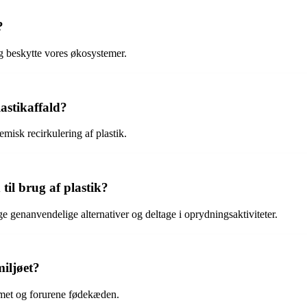
?
g beskytte vores økosystemer.
astikaffald?
isk recirkulering af plastik.
il brug af plastik?
 genanvendelige alternativer og deltage i oprydningsaktiviteter.
iljøet?
temet og forurene fødekæden.