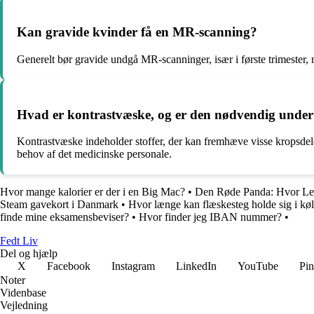
Kan gravide kvinder få en MR-scanning?
Generelt bør gravide undgå MR-scanninger, især i første trimester, m
Hvad er kontrastvæske, og er den nødvendig unde
Kontrastvæske indeholder stoffer, der kan fremhæve visse kropsdele 
behov af det medicinske personale.
Hvor mange kalorier er der i en Big Mac?
•
Den Røde Panda: Hvor Le
Steam gavekort i Danmark
•
Hvor længe kan flæskesteg holde sig i kø
finde mine eksamensbeviser?
•
Hvor finder jeg IBAN nummer?
•
Fedt Liv
Del og hjælp
X
Facebook
Instagram
LinkedIn
YouTube
Pin
Noter
Videnbase
Vejledning