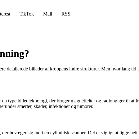
terest
TikTok
Mail
RSS
anning?
ere detaljerede billeder af kroppens indre strukturer. Men hvor lang t
n type billedteknologi, der bruger magnetfelter og radiobølger til at 
 herunder smerter, skader, infektioner og tumorer.
r bevæger sig ind i en cylindrisk scanner. Det er vigtigt at ligge helt 