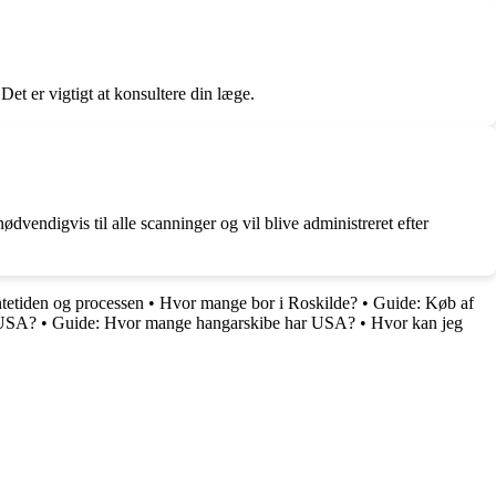
et er vigtigt at konsultere din læge.
vendigvis til alle scanninger og vil blive administreret efter
tetiden og processen
•
Hvor mange bor i Roskilde?
•
Guide: Køb af
a USA?
•
Guide: Hvor mange hangarskibe har USA?
•
Hvor kan jeg