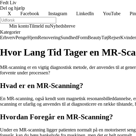
Fedt Liv
Del og hjælp
X
Facebook
Instagram
LinkedIn
YouTube
Pin
Min konto
Tilmeld nu
Nyhedsbreve
Kategorier
Erhverv
Penge
Hjem
Renovering
Sundhed
Form
Beauty
Tøj
Rejser
Kvinder
Hvor Lang Tid Tager en MR-Sc
MR-scanning er en vigtig diagnostisk metode, der anvendes til at gener
forvente under processen?
Hvad er en MR-Scanning?
En MR-scanning, også kendt som magnetisk resonansbilleddannelse, er e
scanning er ufarlig og anvendes til at diagnosticere en række tilstande,
Hvordan Foregår en MR-Scanning?
Under en MR-scanning ligger patienten normalt på en motoriseret seng, de
foregår, kan du høre bankelyde fra maskinen, men det er helt normalt.