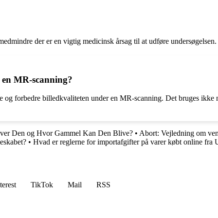
edmindre der er en vigtig medicinsk årsag til at udføre undersøgelsen. D
r en MR-scanning?
og forbedre billedkvaliteten under en MR-scanning. Det bruges ikke nød
ver Den og Hvor Gammel Kan Den Blive?
•
Abort: Vejledning om ven
leskabet?
•
Hvad er reglerne for importafgifter på varer købt online fr
terest
TikTok
Mail
RSS