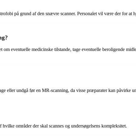
rofobi på grund af den snævre scanner. Personalet vil være der for at h
ing?
et om eventuelle medicinske tilstande, tage eventuelle beroligende mid
age eller undgå før en MR-scanning, da visse præparater kan påvirke un
 hvilke områder der skal scannes og undersøgelsens kompleksitet.