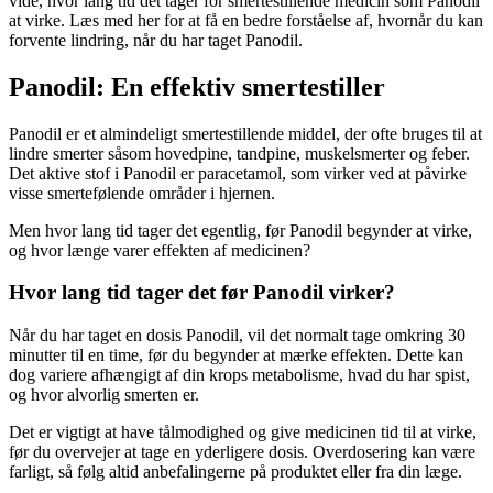
vide, hvor lang tid det tager for smertestillende medicin som Panodil
at virke. Læs med her for at få en bedre forståelse af, hvornår du kan
forvente lindring, når du har taget Panodil.
Panodil: En effektiv smertestiller
Panodil er et almindeligt smertestillende middel, der ofte bruges til at
lindre smerter såsom hovedpine, tandpine, muskelsmerter og feber.
Det aktive stof i Panodil er paracetamol, som virker ved at påvirke
visse smertefølende områder i hjernen.
Men hvor lang tid tager det egentlig, før Panodil begynder at virke,
og hvor længe varer effekten af medicinen?
Hvor lang tid tager det før Panodil virker?
Når du har taget en dosis Panodil, vil det normalt tage omkring 30
minutter til en time, før du begynder at mærke effekten. Dette kan
dog variere afhængigt af din krops metabolisme, hvad du har spist,
og hvor alvorlig smerten er.
Det er vigtigt at have tålmodighed og give medicinen tid til at virke,
før du overvejer at tage en yderligere dosis. Overdosering kan være
farligt, så følg altid anbefalingerne på produktet eller fra din læge.