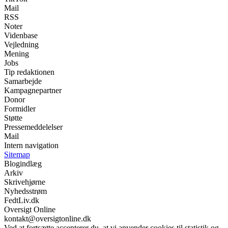
Mail
RSS
Noter
Videnbase
Vejledning
Mening
Jobs
Tip redaktionen
Samarbejde
Kampagnepartner
Donor
Formidler
Støtte
Pressemeddelelser
Mail
Intern navigation
Sitemap
Blogindlæg
Arkiv
Skrivehjørne
Nyhedsstrøm
FedtLiv.dk
Oversigt Online
kontakt@oversigtonline.dk
Ved at fortsætte accepterer du, at vi anvender cookies til statistik og