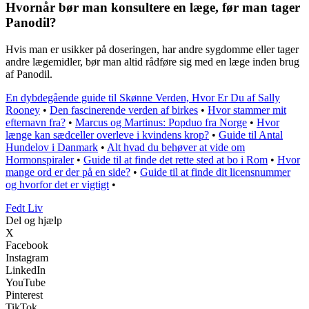
Hvornår bør man konsultere en læge, før man tager
Panodil?
Hvis man er usikker på doseringen, har andre sygdomme eller tager
andre lægemidler, bør man altid rådføre sig med en læge inden brug
af Panodil.
En dybdegående guide til Skønne Verden, Hvor Er Du af Sally
Rooney
•
Den fascinerende verden af birkes
•
Hvor stammer mit
efternavn fra?
•
Marcus og Martinus: Popduo fra Norge
•
Hvor
længe kan sædceller overleve i kvindens krop?
•
Guide til Antal
Hundelov i Danmark
•
Alt hvad du behøver at vide om
Hormonspiraler
•
Guide til at finde det rette sted at bo i Rom
•
Hvor
mange ord er der på en side?
•
Guide til at finde dit licensnummer
og hvorfor det er vigtigt
•
Fedt Liv
Del og hjælp
X
Facebook
Instagram
LinkedIn
YouTube
Pinterest
TikTok