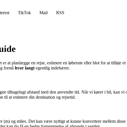
terest
TikTok
Mail
RSS
uide
at planlægge en rejse, estimere en løberute eller blot for at tilføje et p
og forstå
hvor langt
egentlig indebærer.
gne tilbagelagt afstand med den anvendte tid. Når vi kører i bil, kan vi
il at estimere din destination og rejsetid.
er (m) og miles. Det kan være nyttigt at kunne konvertere mellem disse 
der kan du få en bedre fornemmelse af afstande i verden.