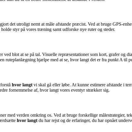
ort det utroligt nemt at måle afstande præcist. Ved at bruge GPS-enhed
at holde styr på vores træning samt udforske nye ruter og steder.
er ved blot at se på tal. Visuelle repræsentationer som kort, grafer og
d en ruteplanlægning hjælpe med at se, hvor langt det er fra punkt A til 
 forstå
hvor langt
vi skal gå eller løbe. At kunne estimere afstande i t
bedre fornemmelse af, hvor langt vores eventyr strækker sig.
tioner med verden omkring os. Ved at bruge forskellige målestrategier, te
værdsætte
hvor langt
du har rejst og de erfaringer, du har opnået underv