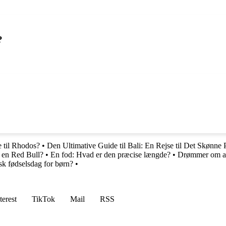
?
e til Rhodos?
•
Den Ultimative Guide til Bali: En Rejse til Det Skønne 
 en Red Bull?
•
En fod: Hvad er den præcise længde?
•
Drømmer om at 
sk fødselsdag for børn?
•
terest
TikTok
Mail
RSS