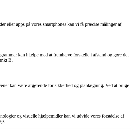
er eller apps på vores smartphones kan vi få præcise målinger af,
 diagrammer kan hjælpe med at fremhæve forskelle i afstand og gøre det
punkt B.
errænet kan være afgørende for sikkerhed og planlægning. Ved at bruge
knologier og visuelle hjælpemidler kan vi udvide vores forståelse af
ejs.