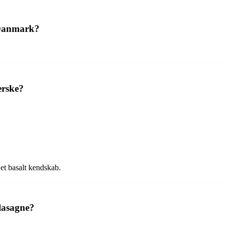
i Danmark?
erske?
et basalt kendskab.
 lasagne?