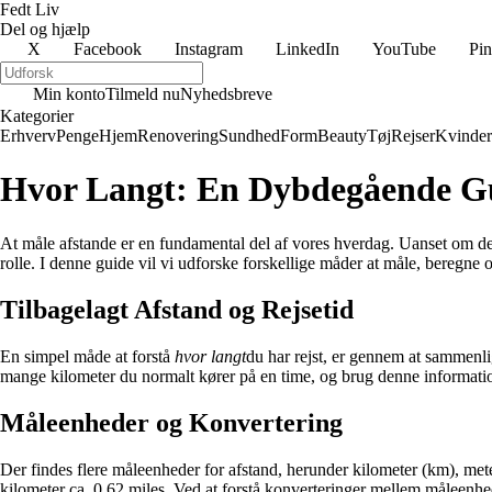
Fedt Liv
Del og hjælp
X
Facebook
Instagram
LinkedIn
YouTube
Pin
Min konto
Tilmeld nu
Nyhedsbreve
Kategorier
Erhverv
Penge
Hjem
Renovering
Sundhed
Form
Beauty
Tøj
Rejser
Kvinder
Hvor Langt: En Dybdegående G
At måle afstande er en fundamental del af vores hverdag. Uanset om det er 
rolle. I denne guide vil vi udforske forskellige måder at måle, beregne 
Tilbagelagt Afstand og Rejsetid
En simpel måde at forstå
hvor langt
du har rejst, er gennem at sammenli
mange kilometer du normalt kører på en time, og brug denne information t
Måleenheder og Konvertering
Der findes flere måleenheder for afstand, herunder kilometer (km), met
kilometer ca. 0,62 miles. Ved at forstå konverteringer mellem måleenhe