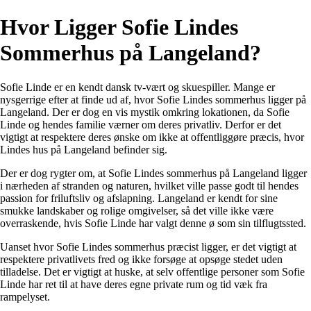
Hvor Ligger Sofie Lindes
Sommerhus på Langeland?
Sofie Linde er en kendt dansk tv-vært og skuespiller. Mange er
nysgerrige efter at finde ud af, hvor Sofie Lindes sommerhus ligger på
Langeland. Der er dog en vis mystik omkring lokationen, da Sofie
Linde og hendes familie værner om deres privatliv. Derfor er det
vigtigt at respektere deres ønske om ikke at offentliggøre præcis, hvor
Lindes hus på Langeland befinder sig.
Der er dog rygter om, at Sofie Lindes sommerhus på Langeland ligger
i nærheden af stranden og naturen, hvilket ville passe godt til hendes
passion for friluftsliv og afslapning. Langeland er kendt for sine
smukke landskaber og rolige omgivelser, så det ville ikke være
overraskende, hvis Sofie Linde har valgt denne ø som sin tilflugtssted.
Uanset hvor Sofie Lindes sommerhus præcist ligger, er det vigtigt at
respektere privatlivets fred og ikke forsøge at opsøge stedet uden
tilladelse. Det er vigtigt at huske, at selv offentlige personer som Sofie
Linde har ret til at have deres egne private rum og tid væk fra
rampelyset.