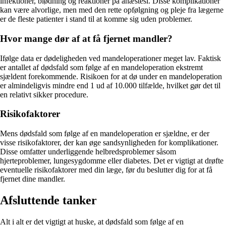
infektioner, blødning og reaktioner på anæstesi. Disse komplikationer
kan være alvorlige, men med den rette opfølgning og pleje fra lægerne
er de fleste patienter i stand til at komme sig uden problemer.
Hvor mange dør af at få fjernet mandler?
Ifølge data er dødeligheden ved mandeloperationer meget lav. Faktisk
er antallet af dødsfald som følge af en mandeloperation ekstremt
sjældent forekommende. Risikoen for at dø under en mandeloperation
er almindeligvis mindre end 1 ud af 10.000 tilfælde, hvilket gør det til
en relativt sikker procedure.
Risikofaktorer
Mens dødsfald som følge af en mandeloperation er sjældne, er der
visse risikofaktorer, der kan øge sandsynligheden for komplikationer.
Disse omfatter underliggende helbredsproblemer såsom
hjerteproblemer, lungesygdomme eller diabetes. Det er vigtigt at drøfte
eventuelle risikofaktorer med din læge, før du beslutter dig for at få
fjernet dine mandler.
Afsluttende tanker
Alt i alt er det vigtigt at huske, at dødsfald som følge af en