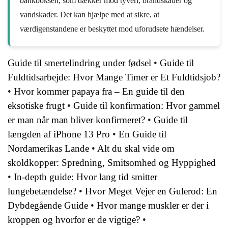
bankboksen, som dækker mod tyveri, brandskader og
vandskader. Det kan hjælpe med at sikre, at
værdigenstandene er beskyttet mod uforudsete hændelser.
Guide til smertelindring under fødsel
•
Guide til
Fuldtidsarbejde: Hvor Mange Timer er Et Fuldtidsjob?
•
Hvor kommer papaya fra – En guide til den
eksotiske frugt
•
Guide til konfirmation: Hvor gammel
er man når man bliver konfirmeret?
•
Guide til
længden af iPhone 13 Pro
•
En Guide til
Nordamerikas Lande
•
Alt du skal vide om
skoldkopper: Spredning, Smitsomhed og Hyppighed
•
In-depth guide: Hvor lang tid smitter
lungebetændelse?
•
Hvor Meget Vejer en Gulerod: En
Dybdegående Guide
•
Hvor mange muskler er der i
kroppen og hvorfor er de vigtige?
•