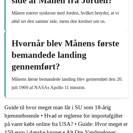
side af Månen fra Jorden?
Månen roterer synkront med Jorden, hvilket betyder, at vi
altid ser den samme side, mens den kredser om os.
Hvornår blev Månens første
bemandede landing
gennemført?
Månens første bemandede landing blev gennemført den 20.
juli 1969 af NASAs Apollo 11 mission.
Guide til hvor meget man får i SU som 18-årig
hjemmeboende
•
Hvad er reglerne for importafgifter
på varer købt online fra USA?
•
Guide: Hvor meget er
150 euro i danske kroner
•
Alt Om Vandmeloner: