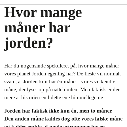
Hvor mange
måner har
jorden?
Har du nogensinde spekuleret på, hvor mange måner
vores planet Jorden egentlig har? De fleste vil normalt
svare, at Jorden kun har én måne – vores velkendte
måne, der lyser op på nattehimlen. Men faktisk er der
mere at historien end dette ene himmellegeme.
Jorden har faktisk ikke kun én, men to måner.
Den anden måne kaldes dog ofte vores falske måne
og kaldes endda af nogle astronomer for en