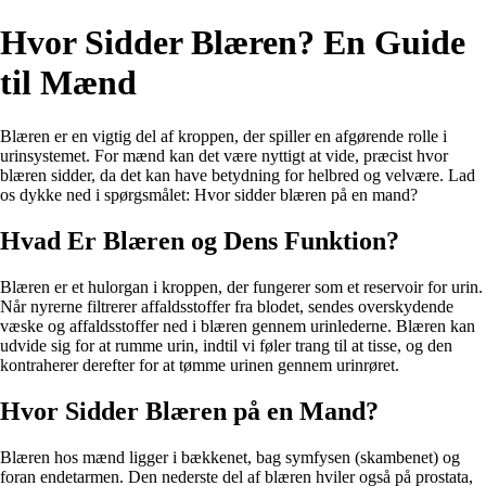
Hvor Sidder Blæren? En Guide
til Mænd
Blæren er en vigtig del af kroppen, der spiller en afgørende rolle i
urinsystemet. For mænd kan det være nyttigt at vide, præcist hvor
blæren sidder, da det kan have betydning for helbred og velvære. Lad
os dykke ned i spørgsmålet: Hvor sidder blæren på en mand?
Hvad Er Blæren og Dens Funktion?
Blæren er et hulorgan i kroppen, der fungerer som et reservoir for urin.
Når nyrerne filtrerer affaldsstoffer fra blodet, sendes overskydende
væske og affaldsstoffer ned i blæren gennem urinlederne. Blæren kan
udvide sig for at rumme urin, indtil vi føler trang til at tisse, og den
kontraherer derefter for at tømme urinen gennem urinrøret.
Hvor Sidder Blæren på en Mand?
Blæren hos mænd ligger i bækkenet, bag symfysen (skambenet) og
foran endetarmen. Den nederste del af blæren hviler også på prostata,