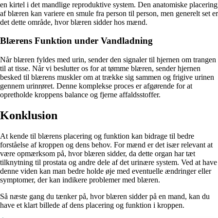
en kirtel i det mandlige reproduktive system. Den anatomiske placering
af blæren kan variere en smule fra person til person, men generelt set er
det dette område, hvor blæren sidder hos mænd.
Blærens Funktion under Vandladning
Når blæren fyldes med urin, sender den signaler til hjernen om trangen
til at tisse. Når vi beslutter os for at tømme blæren, sender hjernen
besked til blærens muskler om at trække sig sammen og frigive urinen
gennem urinrøret. Denne komplekse proces er afgørende for at
opretholde kroppens balance og fjerne affaldsstoffer.
Konklusion
At kende til blærens placering og funktion kan bidrage til bedre
forståelse af kroppen og dens behov. For mænd er det især relevant at
være opmærksom på, hvor blæren sidder, da dette organ har tæt
tilknytning til prostata og andre dele af det urinære system. Ved at have
denne viden kan man bedre holde øje med eventuelle ændringer eller
symptomer, der kan indikere problemer med blæren.
Så næste gang du tænker på, hvor blæren sidder på en mand, kan du
have et klart billede af dens placering og funktion i kroppen.