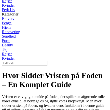
Rejser
Kvinder
Fedt Liv
Kategorier
Erhverv
Penge
Hjem
Renovering
Sundhed
Form
Beauty
Tøj
Rejser
Kvinder
Hvor Sidder Vristen på Foden
– En Komplet Guide
Vristen er et vigtigt område på foden, der spiller en afgørende rolle i
vores evne til at bevæge os og støtte vores kropsvægt. Men hvor
sidder vristen på foden, og hvad er dens funktioner? I denne guide
vil vi udforske vristen på foden nærmere og give dig en dybere