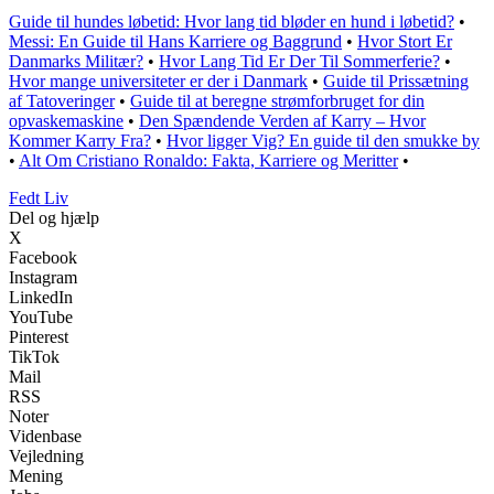
Guide til hundes løbetid: Hvor lang tid bløder en hund i løbetid?
•
Messi: En Guide til Hans Karriere og Baggrund
•
Hvor Stort Er
Danmarks Militær?
•
Hvor Lang Tid Er Der Til Sommerferie?
•
Hvor mange universiteter er der i Danmark
•
Guide til Prissætning
af Tatoveringer
•
Guide til at beregne strømforbruget for din
opvaskemaskine
•
Den Spændende Verden af Karry – Hvor
Kommer Karry Fra?
•
Hvor ligger Vig? En guide til den smukke by
•
Alt Om Cristiano Ronaldo: Fakta, Karriere og Meritter
•
Fedt Liv
Del og hjælp
X
Facebook
Instagram
LinkedIn
YouTube
Pinterest
TikTok
Mail
RSS
Noter
Videnbase
Vejledning
Mening