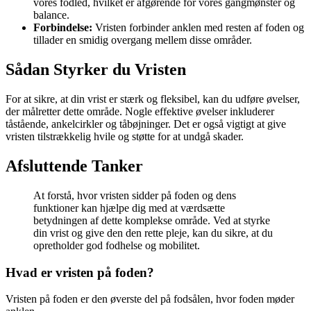
vores fodled, hvilket er afgørende for vores gangmønster og
balance.
Forbindelse:
Vristen forbinder anklen med resten af foden og
tillader en smidig overgang mellem disse områder.
Sådan Styrker du Vristen
For at sikre, at din vrist er stærk og fleksibel, kan du udføre øvelser,
der målretter dette område. Nogle effektive øvelser inkluderer
tåstående, ankelcirkler og tåbøjninger. Det er også vigtigt at give
vristen tilstrækkelig hvile og støtte for at undgå skader.
Afsluttende Tanker
At forstå, hvor vristen sidder på foden og dens
funktioner kan hjælpe dig med at værdsætte
betydningen af dette komplekse område. Ved at styrke
din vrist og give den den rette pleje, kan du sikre, at du
opretholder god fodhelse og mobilitet.
Hvad er vristen på foden?
Vristen på foden er den øverste del på fodsålen, hvor foden møder