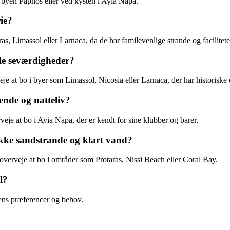
 byen Paphos eller ved kysten i Ayia Napa.
ie?
s, Limassol eller Larnaca, da de har familevenlige strande og facilitete
le seværdigheder?
 at bo i byer som Limassol, Nicosia eller Larnaca, der har historiske o
ende og natteliv?
rveje at bo i Ayia Napa, der er kendt for sine klubber og barer.
kke sandstrande og klart vand?
verveje at bo i områder som Protaras, Nissi Beach eller Coral Bay.
l?
 ens præferencer og behov.