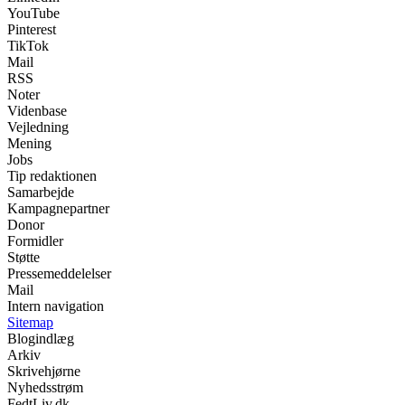
YouTube
Pinterest
TikTok
Mail
RSS
Noter
Videnbase
Vejledning
Mening
Jobs
Tip redaktionen
Samarbejde
Kampagnepartner
Donor
Formidler
Støtte
Pressemeddelelser
Mail
Intern navigation
Sitemap
Blogindlæg
Arkiv
Skrivehjørne
Nyhedsstrøm
FedtLiv.dk