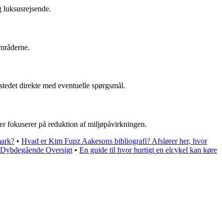
g luksusrejsende.
områderne.
stedet direkte med eventuelle spørgsmål.
er fokuserer på reduktion af miljøpåvirkningen.
ark?
•
Hvad er Kim Fupz Aakesons bibliografi? Afslører her, hvor
 Dybdegående Oversigt
•
En guide til hvor hurtigt en elcykel kan køre