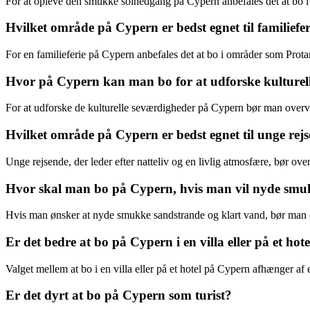
For at opleve den smukke solnedgang på Cypern anbefales det at bo i
Hvilket område på Cypern er bedst egnet til familiefer
For en familieferie på Cypern anbefales det at bo i områder som Protara
Hvor på Cypern kan man bo for at udforske kulturel
For at udforske de kulturelle seværdigheder på Cypern bør man overveje
Hvilket område på Cypern er bedst egnet til unge rejs
Unge rejsende, der leder efter natteliv og en livlig atmosfære, bør ove
Hvor skal man bo på Cypern, hvis man vil nyde smu
Hvis man ønsker at nyde smukke sandstrande og klart vand, bør man o
Er det bedre at bo på Cypern i en villa eller på et hote
Valget mellem at bo i en villa eller på et hotel på Cypern afhænger af
Er det dyrt at bo på Cypern som turist?