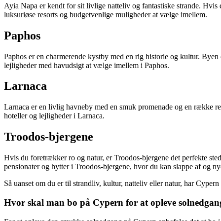
Ayia Napa er kendt for sit livlige natteliv og fantastiske strande. Hvis
luksuriøse resorts og budgetvenlige muligheder at vælge imellem.
Paphos
Paphos er en charmerende kystby med en rig historie og kultur. Byen 
lejligheder med havudsigt at vælge imellem i Paphos.
Larnaca
Larnaca er en livlig havneby med en smuk promenade og en række resta
hoteller og lejligheder i Larnaca.
Troodos-bjergene
Hvis du foretrækker ro og natur, er Troodos-bjergene det perfekte st
pensionater og hytter i Troodos-bjergene, hvor du kan slappe af og n
Så uanset om du er til strandliv, kultur, natteliv eller natur, har Cype
Hvor skal man bo på Cypern for at opleve solnedga