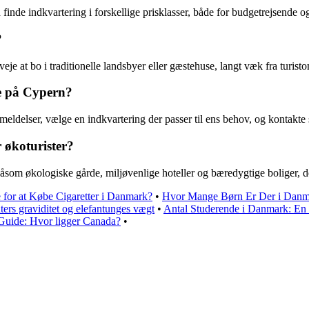
finde indkvartering i forskellige prisklasser, både for budgetrejsende o
?
je at bo i traditionelle landsbyer eller gæstehuse, langt væk fra turist
e på Cypern?
ldelser, vælge en indkvartering der passer til ens behov, og kontakte 
 økoturister?
åsom økologiske gårde, miljøvenlige hoteller og bæredygtige boliger, d
or at Købe Cigaretter i Danmark?
•
Hvor Mange Børn Er Der i Danm
ters graviditet og elefantunges vægt
•
Antal Studerende i Danmark: En
Guide: Hvor ligger Canada?
•