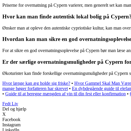
Priserne for overnatning på Cypern varierer, men generelt set kan man 
Hvor kan man finde autentisk lokal bolig på Cypern
Ønsker man at opleve den autentiske cypriotiske kultur, kan man overve
Hvordan kan man sikre en god overnatningsoplevels
For at sikre en god overnatningsoplevelse på Cypern bør man læse anme
Er der særlige overnatningsmuligheder på Cypern for
Økoturister kan finde forskellige overnatningsmuligheder på Cypern s
Hvor længe kan æg holde sig friske?
•
Hvor Gammel Skal Man Være f
mange bøger forfatteren har skrevet
•
En dybdegående guide til elefan
•
Guide til at beregne mængden af vin til din fest eller konfirmation
•
Fedt Liv
Del og hjælp
X
Facebook
Instagram
LinkedIn