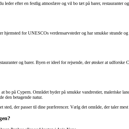
 du leder efter en festlig atmosfære og vil bo tæt på barer, restauranter 
er hjemsted for UNESCOs verdensarvsteder og har smukke strande og en a
uranter og barer. Byen er ideel for rejsende, der ønsker at udforske C
ed at bo på Cypern. Området byder på smukke vandrestier, maleriske la
yde den betagende natur.
rn et sted, der passer til dine præferencer. Vælg det område, der taler m
ngen?