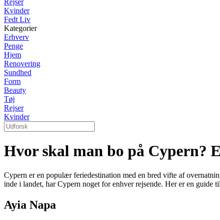
Rejser
Kvinder
Fedt Liv
Kategorier
Erhverv
Penge
Hjem
Renovering
Sundhed
Form
Beauty
Tøj
Rejser
Kvinder
Hvor skal man bo på Cypern? En 
Cypern er en populær feriedestination med en bred vifte af overnatnin
inde i landet, har Cypern noget for enhver rejsende. Her er en guide ti
Ayia Napa