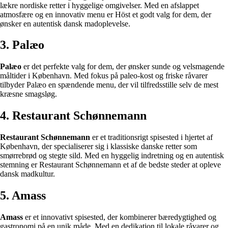
lækre nordiske retter i hyggelige omgivelser. Med en afslappet
atmosfære og en innovativ menu er Höst et godt valg for dem, der
ønsker en autentisk dansk madoplevelse.
3. Palæo
Palæo
er det perfekte valg for dem, der ønsker sunde og velsmagende
måltider i København. Med fokus på paleo-kost og friske råvarer
tilbyder Palæo en spændende menu, der vil tilfredsstille selv de mest
kræsne smagsløg.
4. Restaurant Schønnemann
Restaurant Schønnemann
er et traditionsrigt spisested i hjertet af
København, der specialiserer sig i klassiske danske retter som
smørrebrød og stegte sild. Med en hyggelig indretning og en autentisk
stemning er Restaurant Schønnemann et af de bedste steder at opleve
dansk madkultur.
5. Amass
Amass
er et innovativt spisested, der kombinerer bæredygtighed og
gastronomi på en unik måde. Med en dedikation til lokale råvarer og