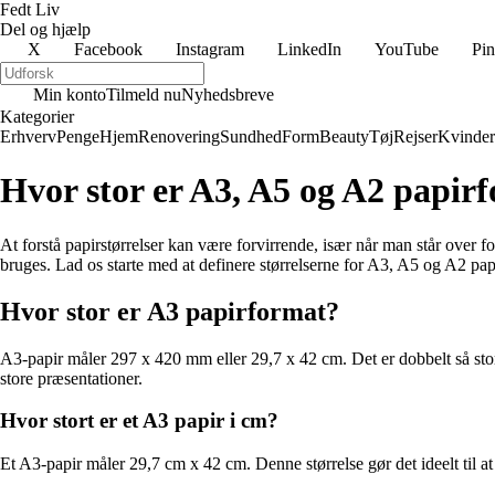
Fedt Liv
Del og hjælp
X
Facebook
Instagram
LinkedIn
YouTube
Pin
Min konto
Tilmeld nu
Nyhedsbreve
Kategorier
Erhverv
Penge
Hjem
Renovering
Sundhed
Form
Beauty
Tøj
Rejser
Kvinder
Hvor stor er A3, A5 og A2 papirf
At forstå papirstørrelser kan være forvirrende, især når man står over 
bruges. Lad os starte med at definere størrelserne for A3, A5 og A2 pap
Hvor stor er A3 papirformat?
A3-papir måler 297 x 420 mm eller 29,7 x 42 cm. Det er dobbelt så stor
store præsentationer.
Hvor stort er et A3 papir i cm?
Et A3-papir måler 29,7 cm x 42 cm. Denne størrelse gør det ideelt til at 