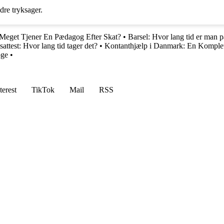
dre tryksager.
 Meget Tjener En Pædagog Efter Skat?
•
Barsel: Hvor lang tid er man p
tsattest: Hvor lang tid tager det?
•
Kontanthjælp i Danmark: En Komplet 
oge
•
terest
TikTok
Mail
RSS