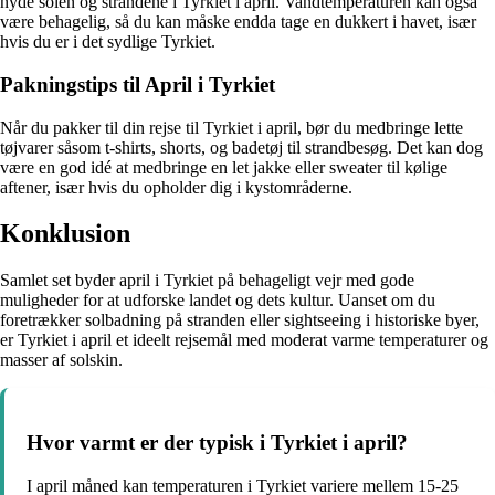
nyde solen og strandene i Tyrkiet i april. Vandtemperaturen kan også
være behagelig, så du kan måske endda tage en dukkert i havet, især
hvis du er i det sydlige Tyrkiet.
Pakningstips til April i Tyrkiet
Når du pakker til din rejse til Tyrkiet i april, bør du medbringe lette
tøjvarer såsom t-shirts, shorts, og badetøj til strandbesøg. Det kan dog
være en god idé at medbringe en let jakke eller sweater til kølige
aftener, især hvis du opholder dig i kystområderne.
Konklusion
Samlet set byder april i Tyrkiet på behageligt vejr med gode
muligheder for at udforske landet og dets kultur. Uanset om du
foretrækker solbadning på stranden eller sightseeing i historiske byer,
er Tyrkiet i april et ideelt rejsemål med moderat varme temperaturer og
masser af solskin.
Hvor varmt er der typisk i Tyrkiet i april?
I april måned kan temperaturen i Tyrkiet variere mellem 15-25