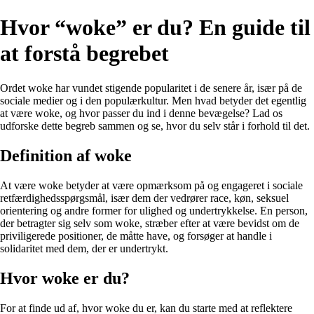
Hvor “woke” er du? En guide til
at forstå begrebet
Ordet woke har vundet stigende popularitet i de senere år, især på de
sociale medier og i den populærkultur. Men hvad betyder det egentlig
at være woke, og hvor passer du ind i denne bevægelse? Lad os
udforske dette begreb sammen og se, hvor du selv står i forhold til det.
Definition af woke
At være woke betyder at være opmærksom på og engageret i sociale
retfærdighedsspørgsmål, især dem der vedrører race, køn, seksuel
orientering og andre former for ulighed og undertrykkelse. En person,
der betragter sig selv som woke, stræber efter at være bevidst om de
priviligerede positioner, de måtte have, og forsøger at handle i
solidaritet med dem, der er undertrykt.
Hvor woke er du?
For at finde ud af, hvor woke du er, kan du starte med at reflektere