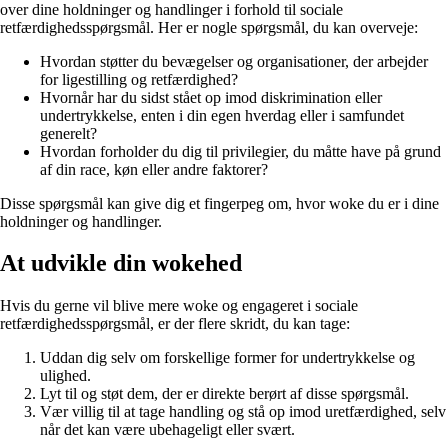
over dine holdninger og handlinger i forhold til sociale
retfærdighedsspørgsmål. Her er nogle spørgsmål, du kan overveje:
Hvordan støtter du bevægelser og organisationer, der arbejder
for ligestilling og retfærdighed?
Hvornår har du sidst stået op imod diskrimination eller
undertrykkelse, enten i din egen hverdag eller i samfundet
generelt?
Hvordan forholder du dig til privilegier, du måtte have på grund
af din race, køn eller andre faktorer?
Disse spørgsmål kan give dig et fingerpeg om, hvor woke du er i dine
holdninger og handlinger.
At udvikle din wokehed
Hvis du gerne vil blive mere woke og engageret i sociale
retfærdighedsspørgsmål, er der flere skridt, du kan tage:
Uddan dig selv om forskellige former for undertrykkelse og
ulighed.
Lyt til og støt dem, der er direkte berørt af disse spørgsmål.
Vær villig til at tage handling og stå op imod uretfærdighed, selv
når det kan være ubehageligt eller svært.