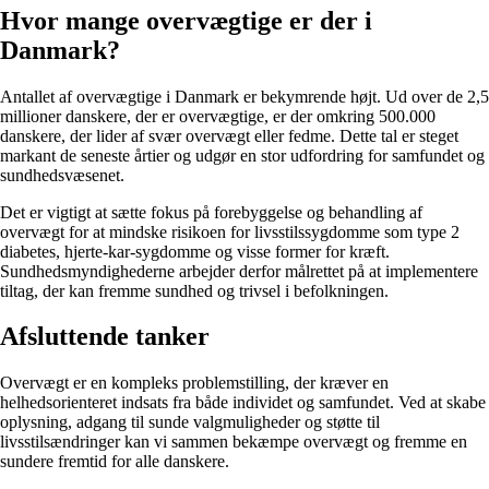
Hvor mange overvægtige er der i
Danmark?
Antallet af overvægtige i Danmark er bekymrende højt. Ud over de 2,5
millioner danskere, der er overvægtige, er der omkring 500.000
danskere, der lider af svær overvægt eller fedme. Dette tal er steget
markant de seneste årtier og udgør en stor udfordring for samfundet og
sundhedsvæsenet.
Det er vigtigt at sætte fokus på forebyggelse og behandling af
overvægt for at mindske risikoen for livsstilssygdomme som type 2
diabetes, hjerte-kar-sygdomme og visse former for kræft.
Sundhedsmyndighederne arbejder derfor målrettet på at implementere
tiltag, der kan fremme sundhed og trivsel i befolkningen.
Afsluttende tanker
Overvægt er en kompleks problemstilling, der kræver en
helhedsorienteret indsats fra både individet og samfundet. Ved at skabe
oplysning, adgang til sunde valgmuligheder og støtte til
livsstilsændringer kan vi sammen bekæmpe overvægt og fremme en
sundere fremtid for alle danskere.