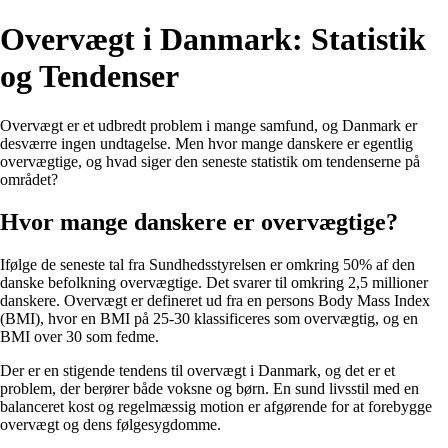
Overvægt i Danmark: Statistik
og Tendenser
Overvægt er et udbredt problem i mange samfund, og Danmark er
desværre ingen undtagelse. Men hvor mange danskere er egentlig
overvægtige, og hvad siger den seneste statistik om tendenserne på
området?
Hvor mange danskere er overvægtige?
Ifølge de seneste tal fra Sundhedsstyrelsen er omkring 50% af den
danske befolkning overvægtige. Det svarer til omkring 2,5 millioner
danskere. Overvægt er defineret ud fra en persons Body Mass Index
(BMI), hvor en BMI på 25-30 klassificeres som overvægtig, og en
BMI over 30 som fedme.
Der er en stigende tendens til overvægt i Danmark, og det er et
problem, der berører både voksne og børn. En sund livsstil med en
balanceret kost og regelmæssig motion er afgørende for at forebygge
overvægt og dens følgesygdomme.